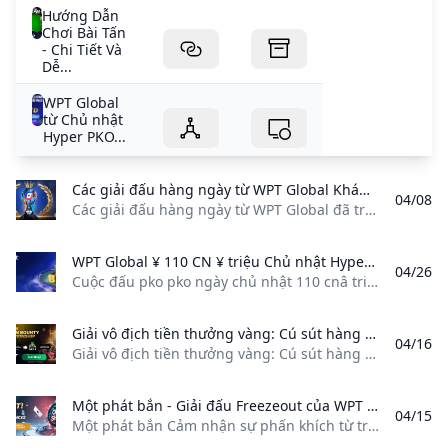
Hướng Dẫn
Chơi Bài Tấn
- Chi Tiết Và
Dễ...
WPT Global
từ Chủ nhật
Hyper PKO...
Các giải đấu hàng ngày từ WPT Global Khám phá các giải đấu hàng ngày của WPT Global: Các sự kiện hàng ngày các giải thưởng được bảo đảm mua đa dạng và bảo mật mạnh mẽ trong môi trường du lịch poker thế giới đáng tin cậy.
04/08
Các giải đấu hàng ngày từ WPT Global đã trở thành một vật cố định cho người chơi đang tìm kiếm sự cạnh tranh chất lượng, ổn định trong lĩnh vực trực tuyến. Các trò chơi rủi ro cộng với tập trung vào các sự kiện gần hơn đáng kể đến hàng ngày, cho phép người chơi thường xuyên kiểm tra kỹ năng cửa hàng của họ để lấy tiền mặt và giải thưởng.
WPT Global ¥ 110 CN ¥ triệu Chủ nhật Hyper PKO Showdown Trải nghiệm sự hồi hộp của WPT Global ¥ 110 CN ¥ triệu Hyper Hyper PKO Showdown một giải đấu có nhịp độ nhanh với nhóm giải thưởng được đảm bảo ¥ 1.000.000.
04/26
Cuộc đấu pko pko ngày chủ nhật 110 cnâ triệu là một sự bổ sung có chỉ số có chỉ số có chỉ số octan cao cho những người chơi đang tìm kiếm hành động có nhịp độ nhanh và các giải thưởng thú vị. Điểm nổi bật sự kiện **Sự đầu tư:**110 CNâ (khoảng 15 đô la Mỹ) **Kết cấu:**Knock Out tiến bộ (PKO) **Tốc độ:**HYPER TURBO Giải thưởng:¥ 1.
Giải vô địch tiền thưởng vàng: Cú sút hàng tuần của bạn ở mức 100 nghìn đô la trên WPT Global Khám phá Giải vô địch Golden Bounty tại WPT Global một giải đấu loại trực tiếp tiến bộ hàng tuần với một giải thưởng được đảm bảo 100.000 đô la và mua 25 đô la.
04/16
Giải vô địch tiền thưởng vàng: Cú sút hàng tuần của bạn ở mức 100 nghìn đô la trên WPT Global Giải vô địch tiền thưởng vàng: Cú sút hàng tuần của bạn ở mức 100 nghìn đô la trên WPT Global WPT Global đã giới thiệuGiải vô địch tiền thưởng vàng, một giải đấu loại trực tiếp tiến bộ hàng tuần (PKO) cung cấp cho người chơi cơ hội cạnh tranh cho một giải thưởng đáng kể với một lần mua khiêm tốn.
Một phát bắn - Giải đấu Freezeout của WPT Global Tham gia giải đấu đóng băng One Shot của WPT Global. Không nhập lại cổ phần cao sự phấn khích poker thuần túy. Đăng ký và kiểm tra kỹ năng của bạn ngay hôm nay.
04/15
Một phát bắn Cảm nhận sự phấn khích từ trên cao - Giải đấu đóng băng toàn cầu WPT **ĐỌC:**Một phát bắn của WPT Global, The Game: Â Chơi nó ngay bây giờ! Giải đấu đóng băng WPT Global trình bày một định dạng giải đấu độc đáo trong thế giới của poker trực tuyến: The one Shot! Đóng băng. Sự kiện này dành cho người chơi sống vì áp lực và mong muốn poker cổ phần thuần túy.