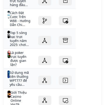
trực tuyến
hàng đầu...
Cách Đặt
Cược Trên
W88 - Hướng
Dẫn Chi...
Top 5 sòng
bạc trực
tuyến năm
2025: chơi...
Là poker
trực tuyến
được gian
lận?
Sử dụng mã
tiền thưởng
WPT777 để
yêu cầu...
Giới Thiệu
Casino
Online
Vip79