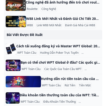
Công nghệ đã ảnh hưởng đến trò chơi roulette như thế nào? Công nghệ đã ảnh hưởng đến trò chơi roulette như thế nào, chẳng hạn như với các phiên bản điện tử và tự động của trò chơi? Một trong những tiến bộ công nghệ quan trọng nhất trong trò chơi roulette là sự ra đời của các bàn roulette điện tử. Các bàn này có màn hình kỹ thuật số mô phỏng chuyển động quay của bánh xe roulette và người chơi có thể đặt cược trên giao diện màn hình cảm ứng.
Roulette
Công Nghệ
W88 Link Mới Nhất và Đánh Giá Chi Tiết 2024 Giới Thiệu Về Nhà Cái W88 W88 là nhà cái uy tín hàng đầu trên thị trường cá cược trực tuyến tại châu Á và toàn cầu. Với nhiều năm hoạt động và hàng triệu người chơi tin tưởng, W88 đã trở thành biểu tượng của sự minh bạch và đáng tin cậy trong ngành cá cược. Trong bài viết này, chúng tôi sẽ cung cấp các liên kết W88 mới nhất cùng với những đánh giá chi tiết về dịch vụ và tính năng mà nhà cái này mang lại.
W88
Link W88 Mới Nhất
Đánh Giá Nhà Cái W88
Bài Viết Được Đề Xuất
Cách tải xuống đăng ký và Master WPT Global: 2025 Guide Ultimate Guide Cách tải xuống WPT Global WPT Global có sẵn trên máy tính để bàn và thiết bị di động: **Máy tính để bàn:**Truy cập trang web chính thức của WPT Global và tải xuống máy khách Bitcoin Poker cho Windows hoặc MacOS. 124. Quá trình cài đặt đủ đơn giản, chỉ cần làm theo lời nhắc để hoàn thành thiết lập. **Điện thoại di động:**iOS (cửa hàng ứng dụng); Android (Google Play).
WPT Toàn Cầu
Hướng Dẫn Poker Trực Tuyến
Tải Xuống Bài Xì 
Bạn có thể chơi WPT Global ở đâu? Các quốc gia được hỗ trợ & nổi bật nền tảng Tham gia cùng người chơi từ hơn 60 quốc gia trên thế giới, WPT Global đã xây dựng một trong những cái tên có uy tín nhất trong trò chơi trực tuyến. Điều này bao gồm: **Bắc Mỹ:**Canada, Hoa Kỳ **Châu Âu:**Vương quốc Anh, Đức, Pháp, Ý, Tây Ban Nha, Hà Lan, Bỉ, Thụy Sĩ, Áo, Ireland, Bồ Đào Nha, Thụy Điển, Na Uy, Đan Mạch, Phần Lan, Ba Lan, Cộng hòa Séc, Hungary, Romania, Bulgaria, Hy Lạp, Cyprus, Thổ Nhĩ Kỳ **Châu Á:**Nhật Bản, Hàn Quốc, Singapore, Hồng Kông, Đài Loan, Ấn Độ, Malaysia, Indonesia, Philippines, Thái Lan, Việt Nam **Châu Đại Dương:**Úc, New Zealand **Mỹ Latinh:**Brazil, Mexico, Argentina, Chile, Colombia, Costa Rica, Panama **Châu Phi & Trung Đông:**Nam Phi, Nigeria, Ai Cập, Các Tiểu vương quốc Ả Rập Thống nhất, Ả Rập Saudi, Israel WPT Global là tất cả về các tùy chọn chơi game ở cốt lõi của nó.
WPT Toàn Cầu
Các Quốc Gia Toàn Cầu WPT
Poker Trực Tuy
Hướng dẫn rút tiền toàn cầu của WPT: Tiền mặt được thực hiện đơn giản Này, poker bạn bè! Đối với những người đánh cược, những người đã cưỡi sóng toàn cầu WPT và tận hưởng một vài chiến thắng, bạn có thể sẽ tuyệt vọng để rút tiền. Thay vào đó, không cần phải lo lắng, hãy xem hướng dẫn từng bước của chúng tôi về việc rút tiền thắng từ Global WPT một lần và mãi mãi, mà không có bất kỳ biệt ngữ khó hiểu nào.
WPT Toàn Cầu
Rút Tiền
Tiền Mặt
Điều khoản tiền thưởng toàn cầu của WPT: Tiền mặt được thực hiện đơn giản Tôi là Mike On Connell, người đam mê poker đồng nghiệp. Bạn hiện đang tìm kiếm thông qua WPT Global, và không nghi ngờ gì đã nhận thấy có một số ưu đãi khuyến khích khá ngọt ngào để giúp bạn tăng cường ngân hàng của mình. Chúng tôi đã phá vỡ chính xác những gì bạn cần biết về các giao dịch tiền thưởng này - đặc biệt là tiền thưởng cho khoản tiền gửi đầu tiên và làm thế nào để tận dụng tối đa chúng mà không cần phải lội qua một loạt các hợp pháp.
WPT Toàn Cầu
Điều Khoản Tiền Thưởng
Tiền Gửi Phù Hợp