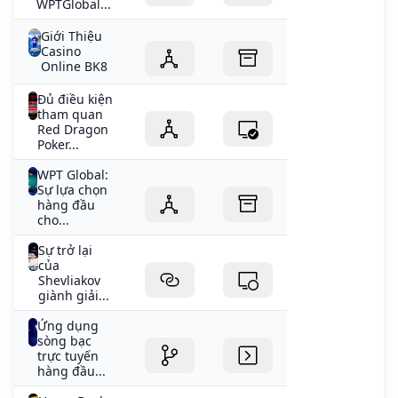
WPTGlobal...
Giới Thiệu
Casino
Online BK8
Đủ điều kiện
tham quan
Red Dragon
Poker...
WPT Global:
Sự lựa chọn
hàng đầu
cho...
Sự trở lại
của
Shevliakov
giành giải...
Ứng dụng
sòng bạc
trực tuyến
hàng đầu...