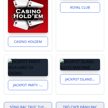
ROYAL CLUB
CASINO HOLDEM
JACKPOT ISLAND - SLOTS MACHINE
JACKPOT PARTY - MGA LARO SA CASINO
SÒNG BẠC TRỰC TUYẾN
TRÒ CHƠI ĐÁNH BẠC