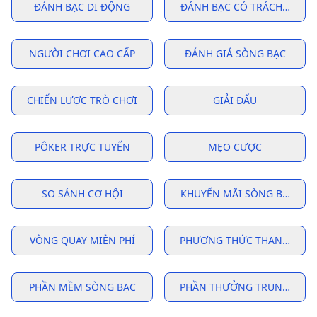
ĐÁNH BẠC DI ĐỘNG
ĐÁNH BẠC CÓ TRÁCH NHIỆ
NGƯỜI CHƠI CAO CẤP
ĐÁNH GIÁ SÒNG BẠC
CHIẾN LƯỢC TRÒ CHƠI
GIẢI ĐẤU
PÔKER TRỰC TUYẾN
MẸO CƯỢC
SO SÁNH CƠ HỘI
KHUYẾN MÃI SÒNG BẠC
VÒNG QUAY MIỄN PHÍ
PHƯƠNG THỨC THANH TOÁ
PHẦN MỀM SÒNG BẠC
PHẦN THƯỞNG TRUNG THÀ