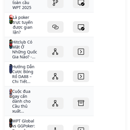
toàn cầu
WPT 2025
Là poker
trực tuyến
được gian
lận?
Hitclub Có
Mặt Ở
Những Quốc
Gia Nào? -...
Hướng Dẫn
Cược Bóng
Rổ DA88 –
Chi Tiết...
Cuộc đua
gay cấn
dành cho
Cầu thủ
xuất...
WPT Global
vs GGPoker: