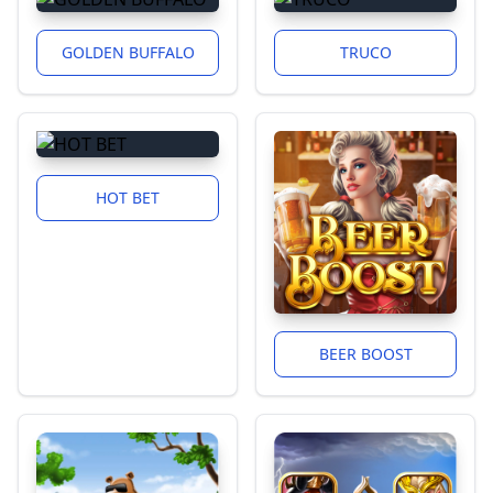
GOLDEN BUFFALO
TRUCO
HOT BET
BEER BOOST