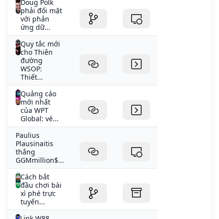
Doug Polk
phải đối mặt
với phản
ứng dữ...
Quy tắc mới
cho Thiên
đường
WSOP:
Thiết...
Quảng cáo
mới nhất
của WPT
Global: vé...
Paulius
Plausinaitis
thắng
GGMmillion$...
Cách bắt
đầu chơi bài
xì phé trực
tuyến...
Link W88