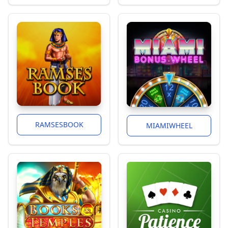
RAMSESBOOK
MIAMIWHEEL