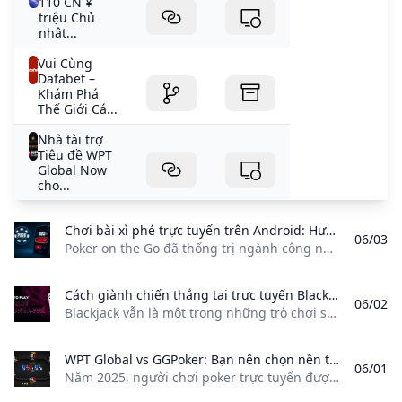
110 CN ¥
triệu Chủ
nhật...
Vui Cùng
Dafabet –
Khám Phá
Thế Giới Cá...
Nhà tài trợ
Tiêu đề WPT
Global Now
cho...
Chơi bài xì phé trực tuyến trên Android: Hướng dẫn năm 2025 Bạn muốn chơi bài xì phé trực tuyến trên điện thoại hoặc máy tính bảng Android của bạn? Dưới đây là hướng dẫn năm 2025 cho các ứng dụng tính năng tốt nhất và cách WPT Global giúp poker di động dễ dàng và an toàn.
06/03
Poker on the Go đã thống trị ngành công nghiệp chơi game trực tuyến, và chưa bao giờ có nhiều người chơi thưởng thức poker trực tuyến trên thiết bị Android vào năm 2025. Miễn là bạn có điện thoại thông minh và một ứng dụng an toàn, bạn có thể chơi các trò chơi poker tiền thực từ bất cứ nơi nào-đó là một chiếc CAFÃ © hoặc giường của riêng bạn.
Cách giành chiến thắng tại trực tuyến Blackjack: Chiến lược cho năm 2025 Khám phá cách giành chiến thắng tại Blackjack trực tuyến vào năm 2025 với các chiến lược thiết yếu mẹo và một nền tảng đáng tin cậy. Tìm hiểu lý do tại sao WPT Global là lựa chọn hàng đầu cho Blackjack tiền thật.
06/02
Blackjack vẫn là một trong những trò chơi sòng bạc trực tuyến được ưa chuộng nhất năm 2025. Nó có lợi thế nhà thấp, và, với sự pha trộn giữa kỹ năng và may mắn, nó mang đến cho người chơi cơ hội đánh bại các đại lý với các quyết định tốt. Nhưng làm thế nào bạn có thể nghiêng tỷ lệ cược có lợi cho bạn? Bài viết này sẽ hướng dẫn bạn qua những gì bạn cần biết để giành chiến thắng, bao gồm lý do tại sao điều quan trọng là chơi tại một trang web có uy tín, chẳng hạn như WPT Global.
WPT Global vs GGPoker: Bạn nên chọn nền tảng poker nào vào năm 2025? So sánh WPT Global và GGPoker vào năm 2025: Khám phá sự khác biệt về tiền thưởng phần mềm dịch vụ giải đấu và nhiều hơn nữa để quyết định trang web poker nào là tốt nhất cho bạn.
06/01
Năm 2025, người chơi poker trực tuyến được tha hồ lựa chọn. Trong số những cái tên được nói đến nhiều nhất trong trò chơi làWPT toàn cầuVàGGPOKERHai nền tảng cung cấp trải nghiệm poker trực tuyến đẳng cấp thế giới. Nhưng cái nào phù hợp với bạn? Sự cố này so sánh các tính năng cốt lõi của họ, trải nghiệm người chơi và giá trị, giúp bạn đưa ra quyết định sáng suốt nhất.