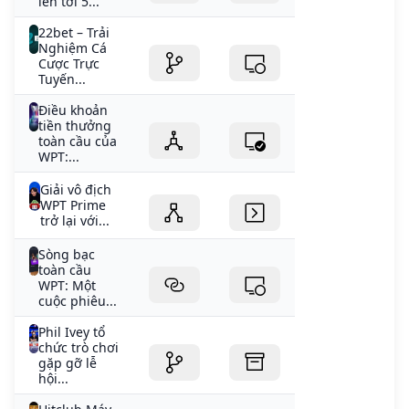
lên tới 5...
22bet – Trải
Nghiệm Cá
Cược Trực
Tuyến...
Điều khoản
tiền thưởng
toàn cầu của
WPT:...
Giải vô địch
WPT Prime
trở lại với...
Sòng bạc
toàn cầu
WPT: Một
cuộc phiêu...
Phil Ivey tổ
chức trò chơi
gặp gỡ lễ
hội...