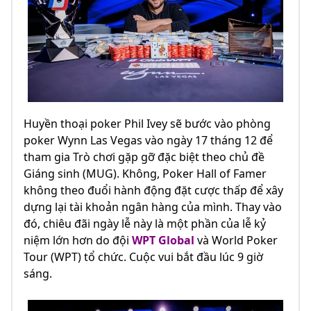
Huyền thoại poker Phil Ivey sẽ bước vào phòng
poker Wynn Las Vegas vào ngày 17 tháng 12 để
tham gia Trò chơi gặp gỡ đặc biệt theo chủ đề
Giáng sinh (MUG). Không, Poker Hall of Famer
không theo đuổi hành động đặt cược thấp để xây
dựng lại tài khoản ngân hàng của mình. Thay vào
đó, chiêu đãi ngày lễ này là một phần của lễ kỷ
niệm lớn hơn do đội
WPT Global
và World Poker
Tour (WPT) tổ chức. Cuộc vui bắt đầu lúc 9 giờ
sáng.