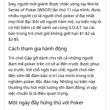
Ivey, người mới giành được chiếc vòng tay World
Series of Poker (WSOP) lần thứ 11 của mình, được
nhiều người coi là người chơi poker vĩ đại nhất
mọi thời đại. Đối với người hâm mộ, sự kiện này là
cơ hội hiếm có để sánh vai cùng G.O.A.T. tại các
bàn trong trò chơi giữ không giới hạn $1-$2 và
$2-$5.
Cách tham gia hành động
Trò chơi Gặp gỡ dành cho tất cả những người
đam mê poker trên cơ sở ai đến trước được phục
vụ trước. Với chỗ ngồi hạn chế, người chơi nên
đến sớm để đảm bảo vị trí của mình trong trải
nghiệm poker độc đáo này. Những sự kiện này
thường thu hút một lượng lớn đám đông, vì vậy
việc chuẩn bị là điều quan trọng.
Một ngày đầy hứng thú với Poker