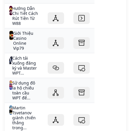
Hướng Dẫn
Chi Tiết Cách
Rút Tiền Từ
W88
Giới Thiệu
Casino
Online
Vip79
Cách tải
xuống đăng
ký và Master
WPT...
Sử dụng đô
la hộ chiếu
toàn cầu
WPT để...
Martin
Tsvetanov
giành chiến
thắng
trong...