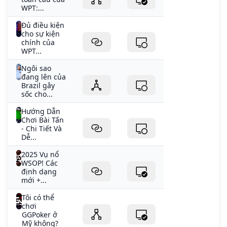
WPT:...
Đủ điều kiện
cho sự kiện
chính của
WPT...
Ngôi sao
đang lên của
Brazil gây
sốc cho...
Hướng Dẫn
Chơi Bài Tấn
- Chi Tiết Và
Dễ...
2025 Vụ nổ
WSOP! Các
định dạng
mới +...
Tôi có thể
chơi
GGPoker ở
Mỹ không?