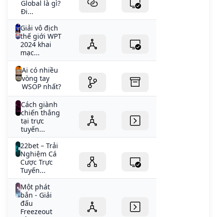
Global là gì?
Đi...
Giải vô địch
thế giới WPT
2024 khai
mạc...
Ai có nhiều
vòng tay
WSOP nhất?
Cách giành
chiến thắng
tại trực
tuyến...
22bet – Trải
Nghiệm Cá
Cược Trực
Tuyến...
Một phát
bắn - Giải
đấu
Freezeout