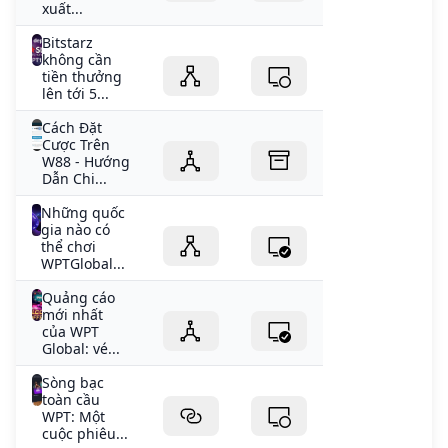
xuất...
Bitstarz
không cần
tiền thưởng
lên tới 5...
Cách Đặt
Cược Trên
W88 - Hướng
Dẫn Chi...
Những quốc
gia nào có
thể chơi
WPTGlobal...
Quảng cáo
mới nhất
của WPT
Global: vé...
Sòng bạc
toàn cầu
WPT: Một
cuộc phiêu...