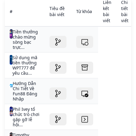
thế giới WPT trị giá 10.400 USD.
Liên
Chi
Tiêu đề
kết
tiết
#
Từ khóa
bài viết
bài
bài
viết
viết
Tiền thưởng
chào mừng
sòng bạc
trực...
Sử dụng mã
tiền thưởng
WPT777 để
yêu cầu...
Hướng Dẫn
Chi Tiết Về
Fun88 Đăng
Nhập
Phil Ivey tổ
chức trò chơi
gặp gỡ lễ
hội...
Timothy