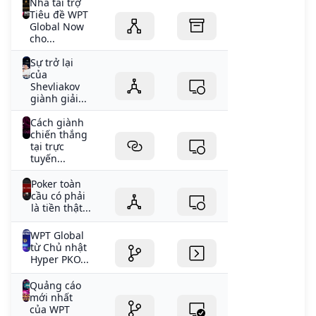
Nhà tài trợ
Tiêu đề WPT
Global Now
cho...
Sự trở lại
của
Shevliakov
giành giải...
Cách giành
chiến thắng
tại trực
tuyến...
Poker toàn
cầu có phải
là tiền thật...
WPT Global
từ Chủ nhật
Hyper PKO...
Quảng cáo
mới nhất
của WPT