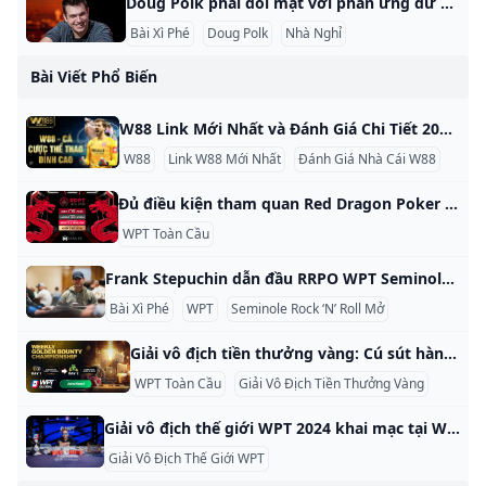
Doug Polk phải đối mặt với phản ứng dữ dội khi chơi trong các giải đấu của riêng mình tại The Lodge Doug Polk có nên từ bỏ việc chơi ở The Lodge không? Doug Polk gần đây đã hỏi những người theo dõi anh ấy trên X (trước đây là Twitter) rằng liệu việc anh ấy chơi trong các sự kiện tại phòng chơi bài của chính mình và có thể giành chiến thắng trong các giải đấu có phải là điều xấu hay không. Đáng ngạc nhiên là 29,5% số người được hỏi nghĩ như vậy.
Bài Xì Phé
Doug Polk
Nhà Nghỉ
Bài Viết Phổ Biến
W88 Link Mới Nhất và Đánh Giá Chi Tiết 2024 Giới Thiệu Về Nhà Cái W88 W88 là nhà cái uy tín hàng đầu trên thị trường cá cược trực tuyến tại châu Á và toàn cầu. Với nhiều năm hoạt động và hàng triệu người chơi tin tưởng, W88 đã trở thành biểu tượng của sự minh bạch và đáng tin cậy trong ngành cá cược. Trong bài viết này, chúng tôi sẽ cung cấp các liên kết W88 mới nhất cùng với những đánh giá chi tiết về dịch vụ và tính năng mà nhà cái này mang lại.
W88
Link W88 Mới Nhất
Đánh Giá Nhà Cái W88
Đủ điều kiện tham quan Red Dragon Poker Tour Jeju 2025 qua các vệ tinh toàn cầu WPT Mơ ước thi đấu trong một trong những sự kiện poker uy tín nhất châu Á? WPT Global cung cấp cho bạn cơ hội để biến một khoản đầu tư khiêm tốn thành một ghế tại sự kiện Giải vô địch Poker Poker Red Dragon 2025. Cấu trúc giải đấu vệ tinh Con đường vệ tinh của WPT Global được thiết kế để phù hợp với người chơi có các ngân hàng khác nhau:
WPT Toàn Cầu
Chuyến Tham Quan Poker Rồng Đỏ
JEJU
Frank Stepuchin dẫn đầu RRPO WPT Seminole 2024 sau ngày đầu tiên Trận đấu đầu tiên trong số hai trận đấu bắt đầu ở World Poker Tour (WPT) 2024 Seminole Rock ânâ Roll Open ở Nam Florida đã kết thúc với 238 người chơi còn lại, dẫn đầu bởi Frank Stepuchin, người đang để mắt đến danh hiệu WPT thứ hai của mình với tên gọi “Frank the Xe tăng.” Ngày 1a của sự kiện được đảm bảo trị giá 3 triệu đô la tại Seminole Hard Rock Hollywood đã thu hút 696 người chơi, bao gồm sự kết hợp của các tài năng địa phương và những cái tên nổi tiếng trên khắp đất nước.
Bài Xì Phé
WPT
Seminole Rock ‘N’ Roll Mở
Giải vô địch tiền thưởng vàng: Cú sút hàng tuần của bạn ở mức 100 nghìn đô la trên WPT Global Giải vô địch tiền thưởng vàng: Cú sút hàng tuần của bạn ở mức 100 nghìn đô la trên WPT Global Giải vô địch tiền thưởng vàng: Cú sút hàng tuần của bạn ở mức 100 nghìn đô la trên WPT Global WPT Global đã giới thiệuGiải vô địch tiền thưởng vàng, một giải đấu loại trực tiếp tiến bộ hàng tuần (PKO) cung cấp cho người chơi cơ hội cạnh tranh cho một giải thưởng đáng kể với một lần mua khiêm tốn.
WPT Toàn Cầu
Giải Vô Địch Tiền Thưởng Vàng
Poker 
Giải vô địch thế giới WPT 2024 khai mạc tại Wynn Las Vegas: Điều gì sẽ xảy ra Lễ hội vô địch thế giới World Poker Tour (WPT) đã quay trở lại Wynn Las Vegas cho một mùa giải 2024 đầy hành động. Bắt đầu từ ngày 3 tháng 12, lễ hội có một lịch trình giải đấu phong phú, bao gồm Giải vô địch WPT Prime trị giá 1.100 đô la rất được mong đợi và Giải vô địch thế giới WPT trị giá 10.400 đô la.
Giải Vô Địch Thế Giới WPT
Bài Poker Wynn Las Vegas
Giải