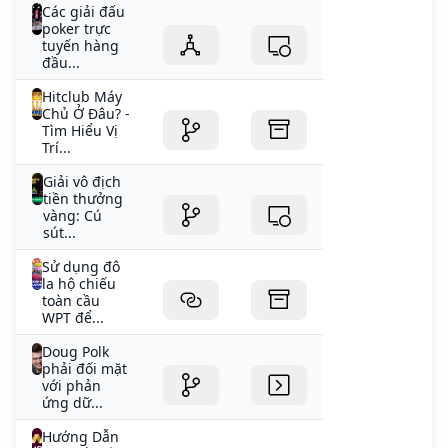
Các giải đấu
poker trực
tuyến hàng
đầu...
Hitclub Máy
Chủ Ở Đâu? -
Tìm Hiểu Vị
Trí...
Giải vô địch
tiền thưởng
vàng: Cú
sút...
Sử dụng đô
la hộ chiếu
toàn cầu
WPT để...
Doug Polk
phải đối mặt
với phản
ứng dữ...
Hướng Dẫn