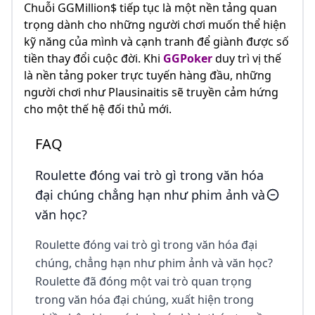
Chuỗi GGMillion$ tiếp tục là một nền tảng quan
trọng dành cho những người chơi muốn thể hiện
kỹ năng của mình và cạnh tranh để giành được số
tiền thay đổi cuộc đời. Khi
GGPoker
duy trì vị thế
là nền tảng poker trực tuyến hàng đầu, những
người chơi như Plausinaitis sẽ truyền cảm hứng
cho một thế hệ đối thủ mới.
FAQ
Roulette đóng vai trò gì trong văn hóa
đại chúng chẳng hạn như phim ảnh và
văn học?
Roulette đóng vai trò gì trong văn hóa đại
chúng, chẳng hạn như phim ảnh và văn học?
Roulette đã đóng một vai trò quan trọng
trong văn hóa đại chúng, xuất hiện trong