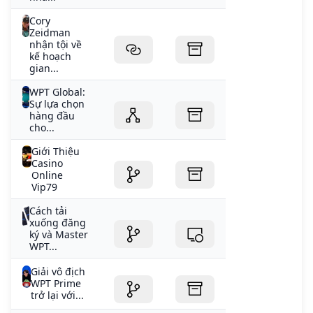
Cory
Zeidman
nhận tội về
kế hoạch
gian...
WPT Global:
Sự lựa chọn
hàng đầu
cho...
Giới Thiệu
Casino
Online
Vip79
Cách tải
xuống đăng
ký và Master
WPT...
Giải vô địch
WPT Prime
trở lại với...