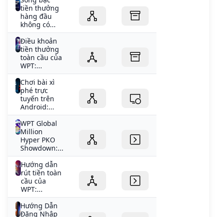
tiền thưởng
hàng đầu
không có...
Điều khoản
tiền thưởng
toàn cầu của
WPT:...
Chơi bài xì
phé trực
tuyến trên
Android:...
WPT Global
Million
Hyper PKO
Showdown:...
Hướng dẫn
rút tiền toàn
cầu của
WPT:...
Hướng Dẫn
Đăng Nhập