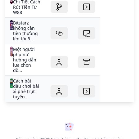
Chi Tiết Cách
Rút Tiền Từ
W88
Bitstarz
không cần
tiền thưởng
lên tới 5...
Một người
phụ nữ
hướng dẫn
lựa chọn
đồ...
Cách bắt
đầu chơi bài
xì phé trực
tuyến...