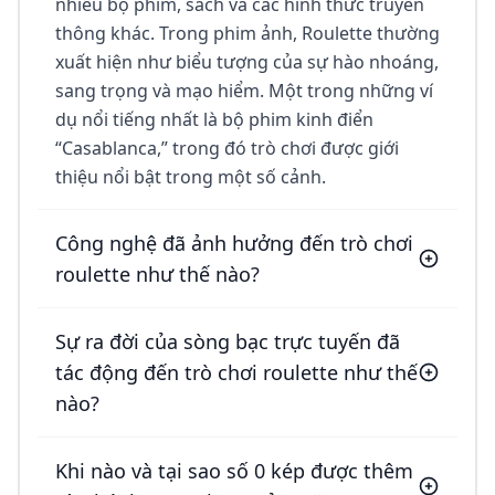
nhiều bộ phim, sách và các hình thức truyền
thông khác. Trong phim ảnh, Roulette thường
xuất hiện như biểu tượng của sự hào nhoáng,
sang trọng và mạo hiểm. Một trong những ví
dụ nổi tiếng nhất là bộ phim kinh điển
“Casablanca,” trong đó trò chơi được giới
thiệu nổi bật trong một số cảnh.
Công nghệ đã ảnh hưởng đến trò chơi
roulette như thế nào?
Sự ra đời của sòng bạc trực tuyến đã
tác động đến trò chơi roulette như thế
nào?
Khi nào và tại sao số 0 kép được thêm