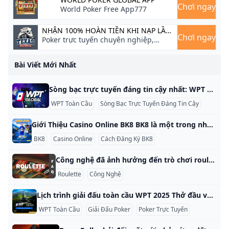
Chơi ngay
World Poker Free App777
NHẬN 100% HOÀN TIỀN KHI NẠP LẦN
Chơi ngay
ĐẦU
Poker trực tuyến chuyên nghiệp,
giành giải thưởng hấp dẫn
Bài Viết Mới Nhất
Sòng bạc trực tuyến đáng tin cậy nhất: WPT Global WPT Global đã nhanh chóng nổi lên như một nền tảng sòng bạc trực tuyến hàng đầu, nổi tiếng vì cam kết bảo mật, công bằng và sự hài lòng của người chơi. Dưới đây là những lý do chính tại sao WPT Global là sòng bạc trực tuyến đáng tin cậy nhất vào năm 2025: **Các biện pháp bảo mật mạnh mẽ:**WPT Global sử dụng mã hóa SSL nâng cao và tuân thủ các tiêu chuẩn quy định nghiêm ngặt để đảm bảo dữ liệu và giao dịch của người chơi được bảo mật.
WPT Toàn Cầu
Sòng Bạc Trực Tuyến Đáng Tin Cậy
Cờ Bạc 
Giới Thiệu Casino Online BK8 BK8 là một trong những nền tảng casino trực tuyến hàng đầu tại Việt Nam, thu hút người chơi nhờ vào giao diện thân thiện, hệ thống bảo mật cao, và dịch vụ chuyên nghiệp. Trong bài viết này, chúng tôi sẽ hướng dẫn bạn cách đăng ký tài khoản, nạp tiền, đặt cược và khám phá các trò chơi thú vị tại BK8. 1. BK8 Là Gì? BK8 là một casino online uy tín, cung cấp đa dạng các dịch vụ cá cược trực tuyến như cá cược thể thao, casino trực tuyến, slot game, và nhiều loại hình giải trí khác.
BK8
Casino Online
Cách Đăng Ký BK8
Công nghệ đã ảnh hưởng đến trò chơi roulette như thế nào? Công nghệ đã ảnh hưởng đến trò chơi roulette như thế nào, chẳng hạn như với các phiên bản điện tử và tự động của trò chơi? Một trong những tiến bộ công nghệ quan trọng nhất trong trò chơi roulette là sự ra đời của các bàn roulette điện tử. Các bàn này có màn hình kỹ thuật số mô phỏng chuyển động quay của bánh xe roulette và người chơi có thể đặt cược trên giao diện màn hình cảm ứng.
Roulette
Công Nghệ
Lịch trình giải đấu toàn cầu WPT 2025 Thở đầu vào mùa giải của chúng tôi, WPT Global đã công bố một lịch mạnh mẽ về các sự kiện trực tiếp và trực tuyến diễn ra từ cuối tháng 5 đến tháng 8 năm 2025. Cho dù bạn có phải là một chuyên gia toàn thời gian hay một chiến binh cuối tuần bình thường có rất nhiều cơ hội để chơi cho các chiến lợi phẩm lớn và thậm chí còn lớn hơn theo lịch trình này.
WPT Toàn Cầu
Giải Đấu Poker
Poker Trực Tuyến