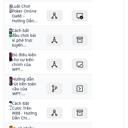
Luật Chơi
Poker Online
Da88 –
Hướng Dẫn...
Cách bắt
đầu chơi bài
xì phé trực
tuyến...
Đủ điều kiện
cho sự kiện
chính của
WPT...
Hướng dẫn
rút tiền toàn
cầu của
WPT:...
Cách Đặt
Cược Trên
W88 - Hướng
Dẫn Chi...