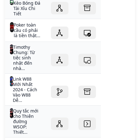
Kèo Bóng Đá
Tài Xỉu Chi
Tiết
Poker toàn
cầu có phải
là tiền thật...
Timothy
Chung: Từ
tiệc sinh
nhật đến
nhà...
Link W88
Mới Nhất
2024 - Cách
Vào W88
Dễ...
Quy tắc mới
cho Thiên
đường
WSOP:
Thiết...