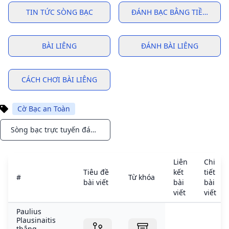
TIN TỨC SÒNG BẠC
ĐÁNH BẠC BẰNG TIỀN THẬT
BÀI LIÊNG
ĐÁNH BÀI LIÊNG
CÁCH CHƠI BÀI LIÊNG
Cờ Bạc an Toàn
Sòng bạc trực tuyến đáng tin cậy nhất: WPT Global
Notifications
Liên
Chi
Tiêu đề
kết
tiết
#
Từ khóa
bài viết
bài
bài
viết
viết
Paulius
Plausinaitis
thắng