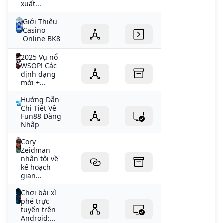
xuất...
Giới Thiệu
Casino
Online BK8
2025 Vụ nổ
WSOP! Các
định dạng
mới +...
Hướng Dẫn
Chi Tiết Về
Fun88 Đăng
Nhập
Cory
Zeidman
nhận tội về
kế hoạch
gian...
Chơi bài xì
phé trực
tuyến trên
Android:...