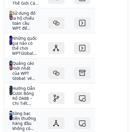
Thế Giới Cá...
Sử dụng đô
la hộ chiếu
toàn cầu
WPT để...
Những quốc
gia nào có
thể chơi
WPTGlobal...
Quảng cáo
mới nhất
của WPT
Global: vé...
Hướng Dẫn
Cược Bóng
Rổ DA88 –
Chi Tiết...
Sòng bạc
tiền thưởng
hàng đầu
không có...