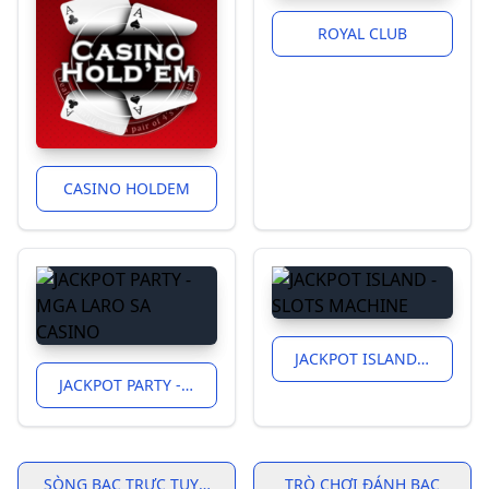
ROYAL CLUB
CASINO HOLDEM
JACKPOT ISLAND - SLOTS MACHINE
JACKPOT PARTY - MGA LARO SA CASINO
SÒNG BẠC TRỰC TUYẾN
TRÒ CHƠI ĐÁNH BẠC