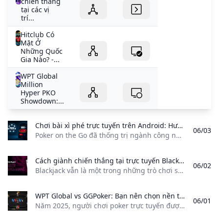
chiến thắng
tại các vị
trí...
Hitclub Có
Mặt Ở
Những Quốc
Gia Nào? -...
WPT Global
Million
Hyper PKO
Showdown:...
Chơi bài xì phé trực tuyến trên Android: Hướng dẫn năm 2025 Bạn muốn chơi bài xì phé trực tuyến trên điện thoại hoặc máy tính bảng Android của bạn? Dưới đây là hướng dẫn năm 2025 cho các ứng dụng tính năng tốt nhất và cách WPT Global giúp poker di động dễ dàng và an toàn.
06/03
Poker on the Go đã thống trị ngành công nghiệp chơi game trực tuyến, và chưa bao giờ có nhiều người chơi thưởng thức poker trực tuyến trên thiết bị Android vào năm 2025. Miễn là bạn có điện thoại thông minh và một ứng dụng an toàn, bạn có thể chơi các trò chơi poker tiền thực từ bất cứ nơi nào-đó là một chiếc CAFÃ © hoặc giường của riêng bạn.
Cách giành chiến thắng tại trực tuyến Blackjack: Chiến lược cho năm 2025 Khám phá cách giành chiến thắng tại Blackjack trực tuyến vào năm 2025 với các chiến lược thiết yếu mẹo và một nền tảng đáng tin cậy. Tìm hiểu lý do tại sao WPT Global là lựa chọn hàng đầu cho Blackjack tiền thật.
06/02
Blackjack vẫn là một trong những trò chơi sòng bạc trực tuyến được ưa chuộng nhất năm 2025. Nó có lợi thế nhà thấp, và, với sự pha trộn giữa kỹ năng và may mắn, nó mang đến cho người chơi cơ hội đánh bại các đại lý với các quyết định tốt. Nhưng làm thế nào bạn có thể nghiêng tỷ lệ cược có lợi cho bạn? Bài viết này sẽ hướng dẫn bạn qua những gì bạn cần biết để giành chiến thắng, bao gồm lý do tại sao điều quan trọng là chơi tại một trang web có uy tín, chẳng hạn như WPT Global.
WPT Global vs GGPoker: Bạn nên chọn nền tảng poker nào vào năm 2025? So sánh WPT Global và GGPoker vào năm 2025: Khám phá sự khác biệt về tiền thưởng phần mềm dịch vụ giải đấu và nhiều hơn nữa để quyết định trang web poker nào là tốt nhất cho bạn.
06/01
Năm 2025, người chơi poker trực tuyến được tha hồ lựa chọn. Trong số những cái tên được nói đến nhiều nhất trong trò chơi làWPT toàn cầuVàGGPOKERHai nền tảng cung cấp trải nghiệm poker trực tuyến đẳng cấp thế giới. Nhưng cái nào phù hợp với bạn? Sự cố này so sánh các tính năng cốt lõi của họ, trải nghiệm người chơi và giá trị, giúp bạn đưa ra quyết định sáng suốt nhất.