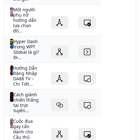
Một người
phụ nữ
hướng dẫn
lựa chọn
đồ...
Hyper Dash
trong WPT
Global là gì?
Đi...
Hướng Dẫn
Đăng Nhập
DA88 TV –
Chi Tiết...
Cách giành
chiến thắng
tại trực
tuyến...
Cuộc đua
gay cấn
dành cho
Cầu thủ