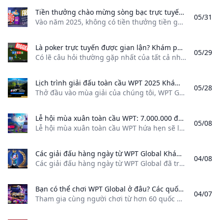
Tiền thưởng chào mừng sòng bạc trực tuyến không có tiền gửi 2025 Khám phá phần thưởng chào mừng sòng bạc trực tuyến hàng đầu mà không cần đặt cọc vào năm 2025. Khám phá các ưu đãi mới nhất của WPT Global và bắt đầu chơi ngay hôm nay.
05/31
Vào năm 2025, không có tiền thưởng tiền gửi vẫn là một trong những phương pháp tốt nhất mà sòng bạc trực tuyến sử dụng để thu hút người chơi mới. Đây là những ưu đãi không có rủi ro mà nhiều người chơi có thể tận dụng lợi thế hoàn hảo cho những người muốn học các sợi dây và không muốn tự mất tiền. Không có tiền thưởng chào mừng tiền gửi là gì?
Là poker trực tuyến được gian lận? Khám phá sự thật đằng sau câu hỏi: Poker trực tuyến có bị gian lận không? Tìm hiểu cách WPT toàn cầu đảm bảo sự công bằng an toàn và minh bạch vào năm 2025.
05/29
Có lẽ câu hỏi thường gặp nhất của tất cả những người chơi mới để chơi bài xì phé trực tuyến là:Â là poker trực tuyến được gian lận? ÂKhi có tiền thật bị đe dọa, việc tự hỏi liệu các trò chơi có công bằng không. Câu trả lời ngắn gọn?Các trang web poker trực tuyến hợp pháp không được gian lận. Nhưng bạn phải chọn đúng trang web.
Lịch trình giải đấu toàn cầu WPT 2025 Khám phá lịch trình giải đấu toàn cầu WPT mới nhất bao gồm WPT Slovakia WPT Prime Đài Loan và Lễ hội Mùa hè Montreal. Tìm hiểu làm thế nào để đủ điều kiện thông qua các vệ tinh trực tuyến.
05/28
Thở đầu vào mùa giải của chúng tôi, WPT Global đã công bố một lịch mạnh mẽ về các sự kiện trực tiếp và trực tuyến diễn ra từ cuối tháng 5 đến tháng 8 năm 2025. Cho dù bạn có phải là một chuyên gia toàn thời gian hay một chiến binh cuối tuần bình thường có rất nhiều cơ hội để chơi cho các chiến lợi phẩm lớn và thậm chí còn lớn hơn theo lịch trình này.
Lễ hội mùa xuân toàn cầu WPT: 7.000.000 đô la giải thưởng được đảm bảo Khám phá Lễ hội mùa xuân toàn cầu WPT với một giải thưởng được đảm bảo 7 triệu đô la 100% Rakeback và các giải đấu thú vị.
05/08
Lễ hội mùa xuân toàn cầu WPT hứa hẹn sẽ là một trong những sự kiện poker trực tuyến tuyệt vời nhất trong năm và cung cấp cho bạn cơ hội chiến đấu với cảm giác khi bạn chiến đấu để giành được một phần của một giải thưởng được đảm bảo đáng kinh ngạc trị giá 7 triệu đô la! Lễ hội diễn ra từ ngày 5 tháng 5 đến ngày 26 tháng 5, với các giải đấu cho người chơi thuộc mọi cấp độ kỹ năng.
Các giải đấu hàng ngày từ WPT Global Khám phá các giải đấu hàng ngày của WPT Global: Các sự kiện hàng ngày các giải thưởng được bảo đảm mua đa dạng và bảo mật mạnh mẽ trong môi trường du lịch poker thế giới đáng tin cậy.
04/08
Các giải đấu hàng ngày từ WPT Global đã trở thành một vật cố định cho người chơi đang tìm kiếm sự cạnh tranh chất lượng, ổn định trong lĩnh vực trực tuyến. Các trò chơi rủi ro cộng với tập trung vào các sự kiện gần hơn đáng kể đến hàng ngày, cho phép người chơi thường xuyên kiểm tra kỹ năng cửa hàng của họ để lấy tiền mặt và giải thưởng.
Bạn có thể chơi WPT Global ở đâu? Các quốc gia được hỗ trợ & nổi bật nền tảng Khám phá những quốc gia nào hỗ trợ WPT Global và tìm hiểu về các trò chơi poker và sòng bạc của mình. Khám phá lý do tại sao nó là một tên tuổi hàng đầu trong trò chơi trực tuyến với di sản 20 năm.
04/07
Tham gia cùng người chơi từ hơn 60 quốc gia trên thế giới, WPT Global đã xây dựng một trong những cái tên có uy tín nhất trong trò chơi trực tuyến. Điều này bao gồm: **Bắc Mỹ:**Canada, Hoa Kỳ **Châu Âu:**Vương quốc Anh, Đức, Pháp, Ý, Tây Ban Nha, Hà Lan, Bỉ, Thụy Sĩ, Áo, Ireland, Bồ Đào Nha, Thụy Điển, Na Uy, Đan Mạch, Phần Lan, Ba Lan, Cộng hòa Séc, Hungary, Romania, Bulgaria, Hy Lạp, Cyprus, Thổ Nhĩ Kỳ **Châu Á:**Nhật Bản, Hàn Quốc, Singapore, Hồng Kông, Đài Loan, Ấn Độ, Malaysia, Indonesia, Philippines, Thái Lan, Việt Nam **Châu Đại Dương:**Úc, New Zealand **Mỹ Latinh:**Brazil, Mexico, Argentina, Chile, Colombia, Costa Rica, Panama **Châu Phi & Trung Đông:**Nam Phi, Nigeria, Ai Cập, Các Tiểu vương quốc Ả Rập Thống nhất, Ả Rập Saudi, Israel WPT Global là tất cả về các tùy chọn chơi game ở cốt lõi của nó.