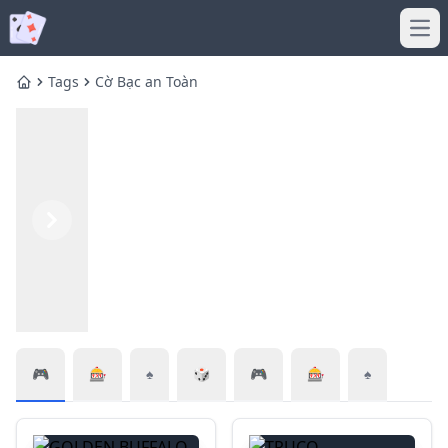
Ope
Tags
Cờ Bạc an Toàn
Home
Previous
Next
🎮
🎰
♠️
🎲
🎮
🎰
♠️