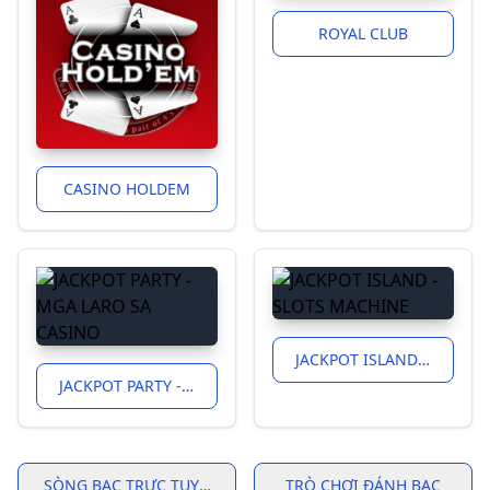
ROYAL CLUB
CASINO HOLDEM
JACKPOT ISLAND - SLOTS MACHINE
JACKPOT PARTY - MGA LARO SA CASINO
SÒNG BẠC TRỰC TUYẾN
TRÒ CHƠI ĐÁNH BẠC