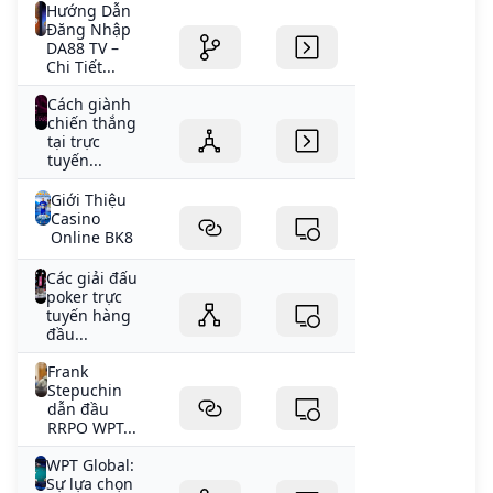
Hướng Dẫn
Đăng Nhập
DA88 TV –
Chi Tiết...
Cách giành
chiến thắng
tại trực
tuyến...
Giới Thiệu
Casino
Online BK8
Các giải đấu
poker trực
tuyến hàng
đầu...
Frank
Stepuchin
dẫn đầu
RRPO WPT...
WPT Global:
Sự lựa chọn