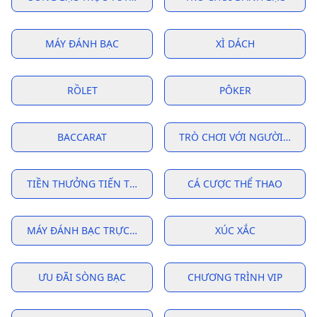
MÁY ĐÁNH BẠC
XÌ DÁCH
RỒLET
PÔKER
BACCARAT
TRÒ CHƠI VỚI NGƯỜI CHIA B
TIỀN THƯỞNG TIẾN TRIỂN
CÁ CƯỢC THỂ THAO
MÁY ĐÁNH BẠC TRỰC TUYẾN
XÚC XẮC
ƯU ĐÃI SÒNG BẠC
CHƯƠNG TRÌNH VIP