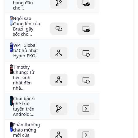
hàng đầu
cho...
Ngôi sao
đang lên của
Brazil gây
sốc cho...
WPT Global
từ Chủ nhật
Hyper PKO...
Timothy
Chung: Từ
tiệc sinh
nhật đến
nhà...
Chơi bài xì
phé trực
tuyến trên
Android:...
Phần thưởng
chào mừng
mới của