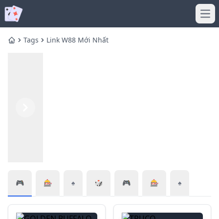
Ope
Tags
Link W88 Mới Nhất
Home
Previous
Next
🎮
🎰
♠️
🎲
🎮
🎰
♠️