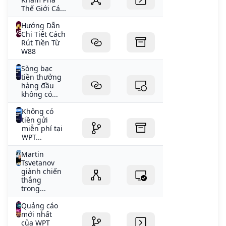
Thế Giới Cá...
Hướng Dẫn
Chi Tiết Cách
Rút Tiền Từ
W88
Sòng bạc
tiền thưởng
hàng đầu
không có...
Không có
tiền gửi
miễn phí tại
WPT...
Martin
Tsvetanov
giành chiến
thắng
trong...
Quảng cáo
mới nhất
của WPT