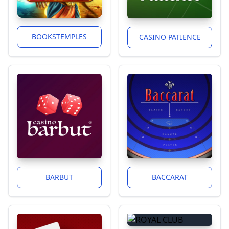
BOOKSTEMPLES
CASINO PATIENCE
BARBUT
BACCARAT