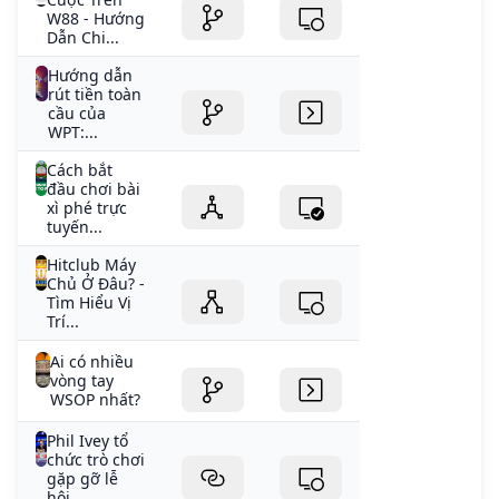
W88 - Hướng
Dẫn Chi...
Hướng dẫn
rút tiền toàn
cầu của
WPT:...
Cách bắt
đầu chơi bài
xì phé trực
tuyến...
Hitclub Máy
Chủ Ở Đâu? -
Tìm Hiểu Vị
Trí...
Ai có nhiều
vòng tay
WSOP nhất?
Phil Ivey tổ
chức trò chơi
gặp gỡ lễ
hội...