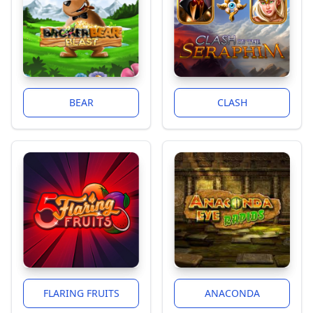
BEAR
CLASH
FLARING FRUITS
ANACONDA