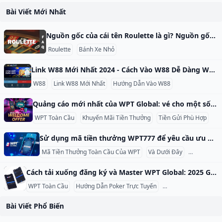
Bài Viết Mới Nhất
Nguồn gốc của cái tên Roulette là gì? Nguồn gốc của cái tên Roulette là gì? Nguồn gốc của cái tên ârouletteâ là tiếng Pháp và nó có nghĩa là “bánh xe nhỏ”. Cái tên này bắt nguồn từ thực tế là trò chơi được chơi trên một bánh xe nhỏ quay xung quanh, người chơi đặt cược vào vị trí quả bóng sẽ rơi xuống. Từ ârouletteâ lần đầu tiên được sử dụng trong bối cảnh hiện tại của nó vào thế kỷ 18, mặc dù bản thân trò chơi này đã xuất hiện sớm hơn nhiều.
Roulette
Bánh Xe Nhỏ
Link W88 Mới Nhất 2024 - Cách Vào W88 Dễ Dàng W88 là một trong những nền tảng cá cược trực tuyến phổ biến nhất tại Việt Nam. Tuy nhiên, do một số hạn chế về pháp lý và việc chặn từ nhà mạng, nhiều người chơi gặp khó khăn trong việc truy cập trang web. Để đảm bảo trải nghiệm không bị gián đoạn, người chơi cần sử dụng các liên kết cập nhật nhất từ W88. Link W88 mới nhất năm 2024 Link dành cho máy tính: https://w88k.
W88
Link W88 Mới Nhất
Hướng Dẫn Vào W88
Quảng cáo mới nhất của WPT Global: vé cho một số tiền chơi bổ sung Này người hâm mộ poker! Trong khi bạn đã nhận được sự hồi hộp của mình tại các bảng poker toàn cầu của WPT, hành động tiếp tục trên đường chân trời là một chương trình khuyến mãi tiền thưởng mà đóng gói một số cú đấm nghiêm trọng. WPTÂ Global có ưu đãi tiền gửi đầu tiên hào phóng, như được xác nhận trên trang tiền thưởng chính thức của nó (https://wptglobal.
WPT Toàn Cầu
Khuyến Mãi Tiền Thưởng
Tiền Gửi Phù Hợp
Sử dụng mã tiền thưởng WPT777 để yêu cầu ưu đãi đặc biệt của bạn tại WPT Global Bắt đầu hành trình poker của bạn với tiền thưởng miễn phí, yêu cầu ngay bây giờ: Mã: WPT777 Tại sao chọn WPT Global? Bạn có thể tận dụng các dịch vụ rộng lớn của WPT Global bằng cách đi đến trang web poker trực tuyến lớn nhất thế giới! Cho dù bạn là một người chơi thông thường hay một chuyên gia cổ phần cao, nó cung cấp: Texas Holdâ em, Omaha và các định dạng Sprint như Spin & Gold Giải thưởng Giải thưởng trị giá hàng triệu đô la Chơi đa nền tảng (máy tính để bàn, iOS, Android) Những đổi mới vào năm 2025 có thể được cung cấp bởi các công cụ chiến lược AI và hỗ trợ tiền điện tử USDC Cạnh của bạn: Mã tiền thưởng WPT777 Điều này có nghĩa là những người chơi mới đăng ký trong WPT777 sẽ nhận được:
Mã Tiền Thưởng Toàn Cầu Của WPT
Và Dưới Đây
Tiền Thưởn
Cách tải xuống đăng ký và Master WPT Global: 2025 Guide Ultimate Guide Cách tải xuống WPT Global WPT Global có sẵn trên máy tính để bàn và thiết bị di động: **Máy tính để bàn:**Truy cập trang web chính thức của WPT Global và tải xuống máy khách Bitcoin Poker cho Windows hoặc MacOS. 124. Quá trình cài đặt đủ đơn giản, chỉ cần làm theo lời nhắc để hoàn thành thiết lập. **Điện thoại di động:**iOS (cửa hàng ứng dụng); Android (Google Play).
WPT Toàn Cầu
Hướng Dẫn Poker Trực Tuyến
Tải Xuống Bài Xì Phé
Bài Viết Phổ Biến