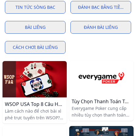
TIN TỨC SÒNG BẠC
ĐÁNH BẠC BẰNG TIỀN THẬT
BÀI LIÊNG
ĐÁNH BÀI LIÊNG
CÁCH CHƠI BÀI LIÊNG
Tùy Chọn Thanh Toán Tại EVERYGAME Poker: Giao Dịch Nhanh Chóng Và Dễ Dàng
WSOP USA Top 8 Câu Hỏi Thường Gặp
Everygame Poker cung cấp
Làm cách nào để chơi bài xì
nhiều tùy chọn thanh toán
phé trực tuyến trên WSOP?
toàn diện để tạo điều kiện
Bạn có thể chơi bài xì phé
cho người chơi gửi và rút
trực tuyến tại Hoa Kỳ thông
tiền dễ dàng. Cho dù bạn