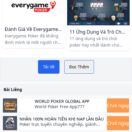
qua trang web này là hợp
thích phương thức ngân
pháp ở Nevada, New Jersey,
hàng truyền thống hay Ví
Michigan và Pennsylvania.
điện tử và tiền điện tử hiện
Có phải là hợp pháp ở Mỹ
đại, Everygame đều có thể
không? Có. Ở mỗi tiểu bang,
Đánh Giá Về Everygame Poker: Hướng Dẫn Chơi Poker Trực Tuyến Của Bạn
11 Ứng Dụng Và Trò Chơi Poker Hay Nhất Dành Cho Android
đáp ứng nhu cầu của bạn.
nó có giấy phép thích hợp
Everygame Poker đã khẳng
Phương thức thanh toán có
11 ứng dụng và trò chơi
để vận hành poker trực
định mình là một người chơi
sẵn Tại EVERYGAME Poker,
poker hay nhất dành cho
tuyến tiền thật từ ban quản
nổi bật trong thế giới poker
bạn có thể chọn từ một số
Android Poker đã xuất hiện
lý của tiểu bang và phải tuân
trực tuyến kể từ khi thành
phương thức thanh toán phổ
từ lâu và vẫn là một trong
theo các quy tắc và quy định
Chơi bài Liêng Offline hàng
lập vào năm 1996. Được biết
biến để nạp tiền vào tài
những trò chơi bài phổ biến
nghiêm ngặt.
đến với nền tảng thân thiện
Tải Về
Đọc Thêm
khoản của mình:
đầu Việt Nam
nhất thế giới. Hãy cùng xem
với người dùng và nhiều trò
các ứng dụng và trò chơi
chơi khác nhau, Everygame
poker hay nhất dành cho
mang đến cho người chơi
Bài Liêng
Android! Poker là một trong
trải nghiệm poker thú vị. Bài
những trò chơi bài phổ biến
đánh giá này khám phá các
WORLD POKER GLOBAL APP
nhất trên thế giới. Có nhiều
Chơi ngay
World Poker Free App777
tính năng, chương trình
biến thể và dễ chơi; chỉ cần
khuyến mãi và tùy chọn chơi
đặt cược một vài đô la và thử
NHẬN 100% HOÀN TIỀN KHI NẠP LẦN ĐẦU
trò chơi có sẵn tại
vận ​​​​may của bạn.
Chơi ngay
Poker trực tuyến chuyên nghiệp, giành
Everygame Poker.
giải thưởng hấp dẫn