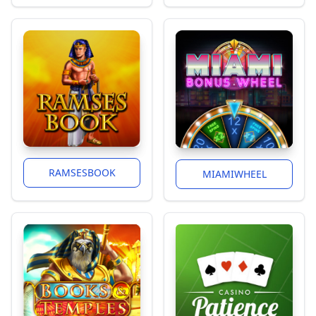
RAMSESBOOK
MIAMIWHEEL