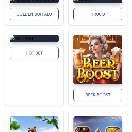
GOLDEN BUFFALO
TRUCO
HOT BET
BEER BOOST