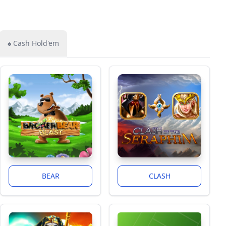
♠️
Cash Hold'em
BEAR
CLASH