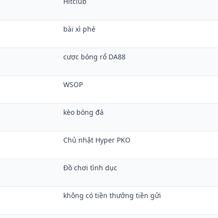
Hitclub
bài xì phé
cược bóng rổ DA88
WSOP
kèo bóng đá
Chủ nhật Hyper PKO
Đồ chơi tình dục
không có tiền thưởng tiền gửi