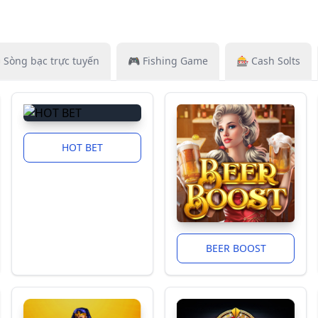

Sòng bạc trực tuyến
🎮
Fishing Game
🎰
Cash Solts
HOT BET
BEER BOOST