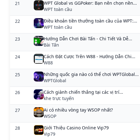
WPT Global vs GGPoker: Bạn nên chọn nền...
21
WPT toàn cầu
Điều khoản tiền thưởng toàn cầu của WPT:...
22
WPT toàn cầu
Hướng Dẫn Chơi Bài Tấn - Chi Tiết Và Dễ...
23
Bài Tấn
Cách Đặt Cược Trên W88 - Hướng Dẫn Chi...
24
W88
Những quốc gia nào có thể chơi WPTGlobal...
25
WPTGlobal
Cách giành chiến thắng tại các vị trí...
26
khe trực tuyến
Ai có nhiều vòng tay WSOP nhất?
27
WSOP
Giới Thiệu Casino Online Vip79
28
Vip79