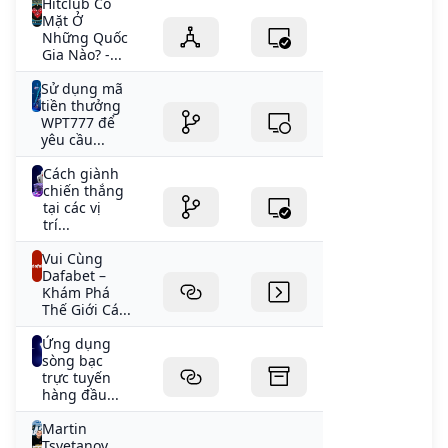
Hitclub Có
Mặt Ở
Những Quốc
Gia Nào? -...
Sử dụng mã
tiền thưởng
WPT777 để
yêu cầu...
Cách giành
chiến thắng
tại các vị
trí...
Vui Cùng
Dafabet –
Khám Phá
Thế Giới Cá...
Ứng dụng
sòng bạc
trực tuyến
hàng đầu...
Martin
Tsvetanov