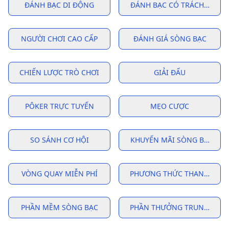
ĐÁNH BẠC DI ĐỘNG
ĐÁNH BẠC CÓ TRÁCH NHIỆ
NGƯỜI CHƠI CAO CẤP
ĐÁNH GIÁ SÒNG BẠC
CHIẾN LƯỢC TRÒ CHƠI
GIẢI ĐẤU
PÔKER TRỰC TUYẾN
MẸO CƯỢC
SO SÁNH CƠ HỘI
KHUYẾN MÃI SÒNG BẠC
VÒNG QUAY MIỄN PHÍ
PHƯƠNG THỨC THANH TOÁ
PHẦN MỀM SÒNG BẠC
PHẦN THƯỞNG TRUNG THÀ