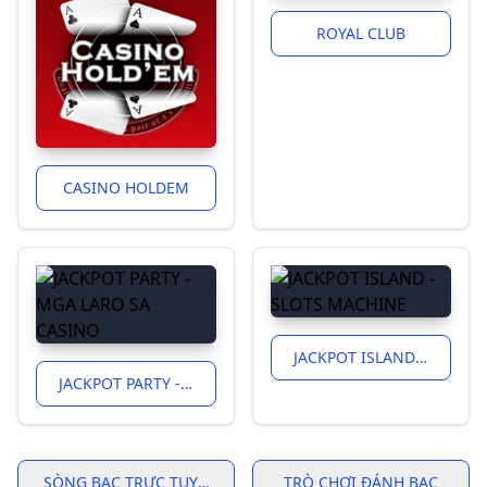
ROYAL CLUB
CASINO HOLDEM
JACKPOT ISLAND - SLOTS MACHINE
JACKPOT PARTY - MGA LARO SA CASINO
SÒNG BẠC TRỰC TUYẾN
TRÒ CHƠI ĐÁNH BẠC