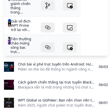
giành chiến
thắng
trong...
Giải vô địch
WPT Prime
trở lại với...
Tiền thưởng
chào mừng
sòng bạc
trực...
Chơi bài xì phé trực tuyến trên Android: Hướng dẫn năm 2025 Bạn muốn chơi bài xì phé trực tuyến trên điện thoại hoặc máy tính bảng Android của bạn? Dưới đây là hướng dẫn năm 2025 cho các ứng dụng tính năng tốt nhất và cách WPT Global giúp poker di động dễ dàng và an toàn.
06/03
Poker on the Go đã thống trị ngành công nghiệp chơi game trực tuyến, và chưa bao giờ có nhiều người chơi thưởng thức poker trực tuyến trên thiết bị Android vào năm 2025. Miễn là bạn có điện thoại thông minh và một ứng dụng an toàn, bạn có thể chơi các trò chơi poker tiền thực từ bất cứ nơi nào-đó là một chiếc CAFÃ © hoặc giường của riêng bạn.
Cách giành chiến thắng tại trực tuyến Blackjack: Chiến lược cho năm 2025 Khám phá cách giành chiến thắng tại Blackjack trực tuyến vào năm 2025 với các chiến lược thiết yếu mẹo và một nền tảng đáng tin cậy. Tìm hiểu lý do tại sao WPT Global là lựa chọn hàng đầu cho Blackjack tiền thật.
06/02
Blackjack vẫn là một trong những trò chơi sòng bạc trực tuyến được ưa chuộng nhất năm 2025. Nó có lợi thế nhà thấp, và, với sự pha trộn giữa kỹ năng và may mắn, nó mang đến cho người chơi cơ hội đánh bại các đại lý với các quyết định tốt. Nhưng làm thế nào bạn có thể nghiêng tỷ lệ cược có lợi cho bạn? Bài viết này sẽ hướng dẫn bạn qua những gì bạn cần biết để giành chiến thắng, bao gồm lý do tại sao điều quan trọng là chơi tại một trang web có uy tín, chẳng hạn như WPT Global.
WPT Global vs GGPoker: Bạn nên chọn nền tảng poker nào vào năm 2025? So sánh WPT Global và GGPoker vào năm 2025: Khám phá sự khác biệt về tiền thưởng phần mềm dịch vụ giải đấu và nhiều hơn nữa để quyết định trang web poker nào là tốt nhất cho bạn.
06/01
Năm 2025, người chơi poker trực tuyến được tha hồ lựa chọn. Trong số những cái tên được nói đến nhiều nhất trong trò chơi làWPT toàn cầuVàGGPOKERHai nền tảng cung cấp trải nghiệm poker trực tuyến đẳng cấp thế giới. Nhưng cái nào phù hợp với bạn? Sự cố này so sánh các tính năng cốt lõi của họ, trải nghiệm người chơi và giá trị, giúp bạn đưa ra quyết định sáng suốt nhất.