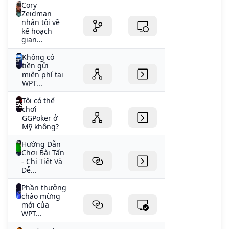
Cory
Zeidman
nhận tội về
kế hoạch
gian...
Không có
tiền gửi
miễn phí tại
WPT...
Tôi có thể
chơi
GGPoker ở
Mỹ không?
Hướng Dẫn
Chơi Bài Tấn
- Chi Tiết Và
Dễ...
Phần thưởng
chào mừng
mới của
WPT...