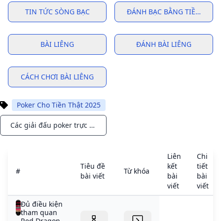
TIN TỨC SÒNG BẠC
ĐÁNH BẠC BẰNG TIỀN THẬT
BÀI LIÊNG
ĐÁNH BÀI LIÊNG
CÁCH CHƠI BÀI LIÊNG
Poker Cho Tiền Thật 2025
Các giải đấu poker trực tuyến hàng đầu để xem và chơi vào năm 2025
Notifications
Liên
Chi
Tiêu đề
kết
tiết
#
Từ khóa
bài viết
bài
bài
viết
viết
Đủ điều kiện
tham quan
Red Dragon