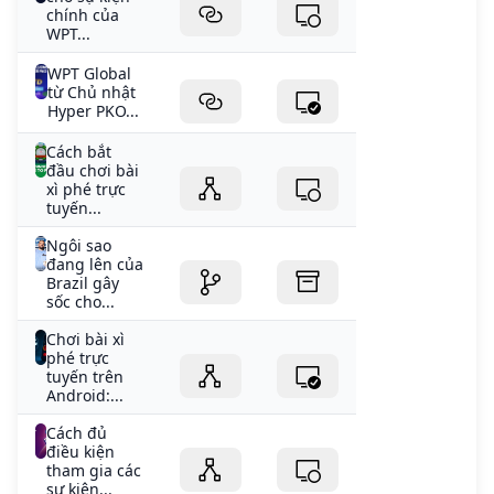
chính của
WPT...
WPT Global
từ Chủ nhật
Hyper PKO...
Cách bắt
đầu chơi bài
xì phé trực
tuyến...
Ngôi sao
đang lên của
Brazil gây
sốc cho...
Chơi bài xì
phé trực
tuyến trên
Android:...
Cách đủ
điều kiện
tham gia các
sự kiện...