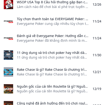
WSOP USA Top 8 Câu hỏi thường gặp Bạn có thể chơi bài xì phé trực tuyến tại Hoa Kỳ thông qua WSOP.com trang web này là hợp pháp ở Nevada New Jersey Michigan và Pennsylvania.
12/26
Làm cách nào để chơi bài xì phé trực tuyến trên WSOP? Bạn có thể chơi bài xì phé trực tuyến tại Hoa Kỳ thông qua trang web này là hợp pháp ở Nevada, New Jersey, Michigan và Pennsylvania. Có phải là hợp pháp ở Mỹ không? Có. Ở mỗi tiểu bang, nó có giấy phép thích hợp để vận hành poker trực tuyến tiền thật từ ban quản lý của tiểu bang và phải tuân theo các quy tắc và quy định nghiêm ngặt.
Tùy chọn thanh toán tại EVERYGAME Poker: Giao dịch nhanh chóng và dễ dàng Khám phá các tùy chọn thanh toán đa dạng có sẵn tại MỌI TRÒ CHƠI Poker để gửi và rút tiền liền mạch. MỌI TRÒ CHƠI Mã thưởng Poker WPT123
11/24
Everygame Poker cung cấp nhiều tùy chọn thanh toán toàn diện để tạo điều kiện cho người chơi gửi và rút tiền dễ dàng. Cho dù bạn thích phương thức ngân hàng truyền thống hay Ví điện tử và tiền điện tử hiện đại, Everygame đều có thể đáp ứng nhu cầu của bạn. Phương thức thanh toán có sẵn Tại EVERYGAME Poker, bạn có thể chọn từ một số phương thức thanh toán phổ biến để nạp tiền vào tài khoản của mình:
Đánh giá về Everygame Poker: Hướng dẫn chơi Poker trực tuyến của bạn Xem lại Everygame Poker các tính năng chương trình khuyến mãi và cách tối đa hóa số tiền thắng của bạn. Sử dụng mã thưởng WPT123
11/24
Everygame Poker đã khẳng định mình là một người chơi nổi bật trong thế giới poker trực tuyến kể từ khi thành lập vào năm 1996. Được biết đến với nền tảng thân thiện với người dùng và nhiều trò chơi khác nhau, Everygame mang đến cho người chơi trải nghiệm poker thú vị. Bài đánh giá này khám phá các tính năng, chương trình khuyến mãi và tùy chọn chơi trò chơi có sẵn tại Everygame Poker.
11 ứng dụng và trò chơi poker hay nhất dành cho Android Ứng dụng WPT Global Governor of Poker 3 và ứng dụng Poker khác đã xuất hiện từ lâu và vẫn là một trong những trò chơi bài phổ biến nhất thế giới. Hãy cùng xem các ứng dụng và trò chơi poker hay nhất dành cho Android!
11/30
11 ứng dụng và trò chơi poker hay nhất dành cho Android Poker đã xuất hiện từ lâu và vẫn là một trong những trò chơi bài phổ biến nhất thế giới. Hãy cùng xem các ứng dụng và trò chơi poker hay nhất dành cho Android! Poker là một trong những trò chơi bài phổ biến nhất trên thế giới. Có nhiều biến thể và dễ chơi; chỉ cần đặt cược một vài đô la và thử vận ​​​​may của bạn.
Rake Chase là gì? Rake Chase là chương trình khuyến mãi poker khuyến khích người chơi cào nhiều hơn và thưởng cho họ một cách hậu hĩnh vì điều đó.
12/21
Rake Chase là gì? Rake Chase là chương trình khuyến mãi poker nhằm khuyến khích người chơi cào nhiều hơn và thưởng cho họ một cách hậu hĩnh vì điều đó. Ngược lại với cuộc đua cào, bạn không cạnh tranh với những người chơi khác mà thay vào đó bạn theo đuổi các mục tiêu cá nhân của riêng mình. Để đạt được số điểm mục tiêu, bạn cần chơi một số ván bài poker hoặc giải đấu nhất định bằng tiền thật.
Nguồn gốc của cái tên Roulette là gì? Nguồn gốc của cái tên “roulette” là tiếng Pháp và nó có nghĩa là “bánh xe nhỏ”. Cái tên này bắt nguồn từ thực tế là trò chơi được chơi trên một bánh xe nhỏ quay xung quanh người chơi đặt cược vào vị trí quả bóng sẽ rơi xuống. Từ “roulette” lần đầu tiên được sử dụng trong bối cảnh hiện tại vào thế kỷ 18 mặc dù bản thân trò chơi này đã có từ rất lâu trước đó.
12/19
Nguồn gốc của cái tên Roulette là gì? Nguồn gốc của cái tên ârouletteâ là tiếng Pháp và nó có nghĩa là “bánh xe nhỏ”. Cái tên này bắt nguồn từ thực tế là trò chơi được chơi trên một bánh xe nhỏ quay xung quanh, người chơi đặt cược vào vị trí quả bóng sẽ rơi xuống. Từ ârouletteâ lần đầu tiên được sử dụng trong bối cảnh hiện tại của nó vào thế kỷ 18, mặc dù bản thân trò chơi này đã xuất hiện sớm hơn nhiều.
Công nghệ đã ảnh hưởng đến trò chơi roulette như thế nào? Một trong những tiến bộ công nghệ quan trọng nhất trong trò chơi roulette là sự ra đời của các bàn roulette điện tử. Các bàn này có màn hình kỹ thuật số mô phỏng chuyển động quay của bánh xe roulette và người chơi có thể đặt cược trên giao diện màn hình cảm ứng. Điều này cho phép chơi trò chơi nhanh hơn vì bánh xe có thể quay thường xuyên hơn so với bàn roulette truyền thống.