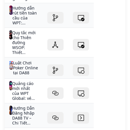
Hướng dẫn
rút tiền toàn
cầu của
WPT:...
Quy tắc mới
cho Thiên
đường
WSOP:
Thiết...
Luật Chơi
Poker Online
tại DA88
Quảng cáo
mới nhất
của WPT
Global: vé...
Hướng Dẫn
Đăng Nhập
DA88 TV –
Chi Tiết...