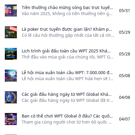
Tiền thưởng chào mừng sòng bạc trực tuyến không có tiền gửi 2025 Khám phá phần thưởng chào mừng sòng bạc trực tuyến hàng đầu mà không cần đặt cọc vào năm 2025. Khám phá các ưu đãi mới nhất của WPT Global và bắt đầu chơi ngay hôm nay.
05/31
Vào năm 2025, không có tiền thưởng tiền gửi vẫn là một trong những phương pháp tốt nhất mà sòng bạc trực tuyến sử dụng để thu hút người chơi mới. Đây là những ưu đãi không có rủi ro mà nhiều người chơi có thể tận dụng lợi thế hoàn hảo cho những người muốn học các sợi dây và không muốn tự mất tiền. Không có tiền thưởng chào mừng tiền gửi là gì?
Là poker trực tuyến được gian lận? Khám phá sự thật đằng sau câu hỏi: Poker trực tuyến có bị gian lận không? Tìm hiểu cách WPT toàn cầu đảm bảo sự công bằng an toàn và minh bạch vào năm 2025.
05/29
Có lẽ câu hỏi thường gặp nhất của tất cả những người chơi mới để chơi bài xì phé trực tuyến là:Â là poker trực tuyến được gian lận? ÂKhi có tiền thật bị đe dọa, việc tự hỏi liệu các trò chơi có công bằng không. Câu trả lời ngắn gọn?Các trang web poker trực tuyến hợp pháp không được gian lận. Nhưng bạn phải chọn đúng trang web.
Lịch trình giải đấu toàn cầu WPT 2025 Khám phá lịch trình giải đấu toàn cầu WPT mới nhất bao gồm WPT Slovakia WPT Prime Đài Loan và Lễ hội Mùa hè Montreal. Tìm hiểu làm thế nào để đủ điều kiện thông qua các vệ tinh trực tuyến.
05/28
Thở đầu vào mùa giải của chúng tôi, WPT Global đã công bố một lịch mạnh mẽ về các sự kiện trực tiếp và trực tuyến diễn ra từ cuối tháng 5 đến tháng 8 năm 2025. Cho dù bạn có phải là một chuyên gia toàn thời gian hay một chiến binh cuối tuần bình thường có rất nhiều cơ hội để chơi cho các chiến lợi phẩm lớn và thậm chí còn lớn hơn theo lịch trình này.
Lễ hội mùa xuân toàn cầu WPT: 7.000.000 đô la giải thưởng được đảm bảo Khám phá Lễ hội mùa xuân toàn cầu WPT với một giải thưởng được đảm bảo 7 triệu đô la 100% Rakeback và các giải đấu thú vị.
05/08
Lễ hội mùa xuân toàn cầu WPT hứa hẹn sẽ là một trong những sự kiện poker trực tuyến tuyệt vời nhất trong năm và cung cấp cho bạn cơ hội chiến đấu với cảm giác khi bạn chiến đấu để giành được một phần của một giải thưởng được đảm bảo đáng kinh ngạc trị giá 7 triệu đô la! Lễ hội diễn ra từ ngày 5 tháng 5 đến ngày 26 tháng 5, với các giải đấu cho người chơi thuộc mọi cấp độ kỹ năng.
Các giải đấu hàng ngày từ WPT Global Khám phá các giải đấu hàng ngày của WPT Global: Các sự kiện hàng ngày các giải thưởng được bảo đảm mua đa dạng và bảo mật mạnh mẽ trong môi trường du lịch poker thế giới đáng tin cậy.
04/08
Các giải đấu hàng ngày từ WPT Global đã trở thành một vật cố định cho người chơi đang tìm kiếm sự cạnh tranh chất lượng, ổn định trong lĩnh vực trực tuyến. Các trò chơi rủi ro cộng với tập trung vào các sự kiện gần hơn đáng kể đến hàng ngày, cho phép người chơi thường xuyên kiểm tra kỹ năng cửa hàng của họ để lấy tiền mặt và giải thưởng.
Bạn có thể chơi WPT Global ở đâu? Các quốc gia được hỗ trợ & nổi bật nền tảng Khám phá những quốc gia nào hỗ trợ WPT Global và tìm hiểu về các trò chơi poker và sòng bạc của mình. Khám phá lý do tại sao nó là một tên tuổi hàng đầu trong trò chơi trực tuyến với di sản 20 năm.
04/07
Tham gia cùng người chơi từ hơn 60 quốc gia trên thế giới, WPT Global đã xây dựng một trong những cái tên có uy tín nhất trong trò chơi trực tuyến. Điều này bao gồm: **Bắc Mỹ:**Canada, Hoa Kỳ **Châu Âu:**Vương quốc Anh, Đức, Pháp, Ý, Tây Ban Nha, Hà Lan, Bỉ, Thụy Sĩ, Áo, Ireland, Bồ Đào Nha, Thụy Điển, Na Uy, Đan Mạch, Phần Lan, Ba Lan, Cộng hòa Séc, Hungary, Romania, Bulgaria, Hy Lạp, Cyprus, Thổ Nhĩ Kỳ **Châu Á:**Nhật Bản, Hàn Quốc, Singapore, Hồng Kông, Đài Loan, Ấn Độ, Malaysia, Indonesia, Philippines, Thái Lan, Việt Nam **Châu Đại Dương:**Úc, New Zealand **Mỹ Latinh:**Brazil, Mexico, Argentina, Chile, Colombia, Costa Rica, Panama **Châu Phi & Trung Đông:**Nam Phi, Nigeria, Ai Cập, Các Tiểu vương quốc Ả Rập Thống nhất, Ả Rập Saudi, Israel WPT Global là tất cả về các tùy chọn chơi game ở cốt lõi của nó.