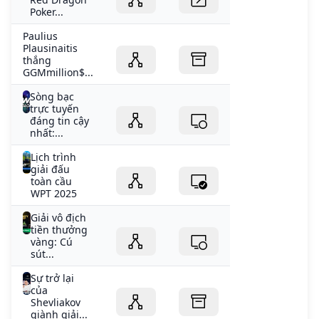
Poker...
Paulius
Plausinaitis
thắng
GGMmillion$...
Sòng bạc
trực tuyến
đáng tin cậy
nhất:...
Lịch trình
giải đấu
toàn cầu
WPT 2025
Giải vô địch
tiền thưởng
vàng: Cú
sút...
Sự trở lại
của
Shevliakov
giành giải...