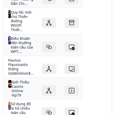
Dẫn Chi...
Quy tắc mới
cho Thiên
đường
WSOP:
Thiết...
Điều khoản
tiền thưởng
toàn cầu của
WPT:...
Paulius
Plausinaitis
thắng
GGMmillion$...
Giới Thiệu
Casino
Online
Vip79
Sử dụng đô
la hộ chiếu
toàn cầu