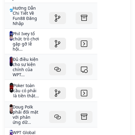
Hướng Dẫn
Chi Tiết Về
Fun88 Đăng
Nhập
Phil Ivey tổ
chức trò chơi
gặp gỡ lễ
hội...
Đủ điều kiện
cho sự kiện
chính của
WPT...
Poker toàn
cầu có phải
là tiền thật...
Doug Polk
phải đối mặt
với phản
ứng dữ...
WPT Global