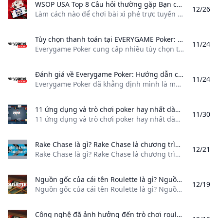
WSOP USA Top 8 Câu hỏi thường gặp Bạn có thể chơi bài xì phé trực tuyến tại Hoa Kỳ thông qua WSOP.com trang web này là hợp pháp ở Nevada New Jersey Michigan và Pennsylvania.
12/26
Làm cách nào để chơi bài xì phé trực tuyến trên WSOP? Bạn có thể chơi bài xì phé trực tuyến tại Hoa Kỳ thông qua trang web này là hợp pháp ở Nevada, New Jersey, Michigan và Pennsylvania. Có phải là hợp pháp ở Mỹ không? Có. Ở mỗi tiểu bang, nó có giấy phép thích hợp để vận hành poker trực tuyến tiền thật từ ban quản lý của tiểu bang và phải tuân theo các quy tắc và quy định nghiêm ngặt.
Tùy chọn thanh toán tại EVERYGAME Poker: Giao dịch nhanh chóng và dễ dàng Khám phá các tùy chọn thanh toán đa dạng có sẵn tại MỌI TRÒ CHƠI Poker để gửi và rút tiền liền mạch. MỌI TRÒ CHƠI Mã thưởng Poker WPT123
11/24
Everygame Poker cung cấp nhiều tùy chọn thanh toán toàn diện để tạo điều kiện cho người chơi gửi và rút tiền dễ dàng. Cho dù bạn thích phương thức ngân hàng truyền thống hay Ví điện tử và tiền điện tử hiện đại, Everygame đều có thể đáp ứng nhu cầu của bạn. Phương thức thanh toán có sẵn Tại EVERYGAME Poker, bạn có thể chọn từ một số phương thức thanh toán phổ biến để nạp tiền vào tài khoản của mình:
Đánh giá về Everygame Poker: Hướng dẫn chơi Poker trực tuyến của bạn Xem lại Everygame Poker các tính năng chương trình khuyến mãi và cách tối đa hóa số tiền thắng của bạn. Sử dụng mã thưởng WPT123
11/24
Everygame Poker đã khẳng định mình là một người chơi nổi bật trong thế giới poker trực tuyến kể từ khi thành lập vào năm 1996. Được biết đến với nền tảng thân thiện với người dùng và nhiều trò chơi khác nhau, Everygame mang đến cho người chơi trải nghiệm poker thú vị. Bài đánh giá này khám phá các tính năng, chương trình khuyến mãi và tùy chọn chơi trò chơi có sẵn tại Everygame Poker.
11 ứng dụng và trò chơi poker hay nhất dành cho Android Ứng dụng WPT Global Governor of Poker 3 và ứng dụng Poker khác đã xuất hiện từ lâu và vẫn là một trong những trò chơi bài phổ biến nhất thế giới. Hãy cùng xem các ứng dụng và trò chơi poker hay nhất dành cho Android!
11/30
11 ứng dụng và trò chơi poker hay nhất dành cho Android Poker đã xuất hiện từ lâu và vẫn là một trong những trò chơi bài phổ biến nhất thế giới. Hãy cùng xem các ứng dụng và trò chơi poker hay nhất dành cho Android! Poker là một trong những trò chơi bài phổ biến nhất trên thế giới. Có nhiều biến thể và dễ chơi; chỉ cần đặt cược một vài đô la và thử vận ​​​​may của bạn.
Rake Chase là gì? Rake Chase là chương trình khuyến mãi poker khuyến khích người chơi cào nhiều hơn và thưởng cho họ một cách hậu hĩnh vì điều đó.
12/21
Rake Chase là gì? Rake Chase là chương trình khuyến mãi poker nhằm khuyến khích người chơi cào nhiều hơn và thưởng cho họ một cách hậu hĩnh vì điều đó. Ngược lại với cuộc đua cào, bạn không cạnh tranh với những người chơi khác mà thay vào đó bạn theo đuổi các mục tiêu cá nhân của riêng mình. Để đạt được số điểm mục tiêu, bạn cần chơi một số ván bài poker hoặc giải đấu nhất định bằng tiền thật.
Nguồn gốc của cái tên Roulette là gì? Nguồn gốc của cái tên “roulette” là tiếng Pháp và nó có nghĩa là “bánh xe nhỏ”. Cái tên này bắt nguồn từ thực tế là trò chơi được chơi trên một bánh xe nhỏ quay xung quanh người chơi đặt cược vào vị trí quả bóng sẽ rơi xuống. Từ “roulette” lần đầu tiên được sử dụng trong bối cảnh hiện tại vào thế kỷ 18 mặc dù bản thân trò chơi này đã có từ rất lâu trước đó.
12/19
Nguồn gốc của cái tên Roulette là gì? Nguồn gốc của cái tên ârouletteâ là tiếng Pháp và nó có nghĩa là “bánh xe nhỏ”. Cái tên này bắt nguồn từ thực tế là trò chơi được chơi trên một bánh xe nhỏ quay xung quanh, người chơi đặt cược vào vị trí quả bóng sẽ rơi xuống. Từ ârouletteâ lần đầu tiên được sử dụng trong bối cảnh hiện tại của nó vào thế kỷ 18, mặc dù bản thân trò chơi này đã xuất hiện sớm hơn nhiều.
Công nghệ đã ảnh hưởng đến trò chơi roulette như thế nào? Một trong những tiến bộ công nghệ quan trọng nhất trong trò chơi roulette là sự ra đời của các bàn roulette điện tử. Các bàn này có màn hình kỹ thuật số mô phỏng chuyển động quay của bánh xe roulette và người chơi có thể đặt cược trên giao diện màn hình cảm ứng. Điều này cho phép chơi trò chơi nhanh hơn vì bánh xe có thể quay thường xuyên hơn so với bàn roulette truyền thống.