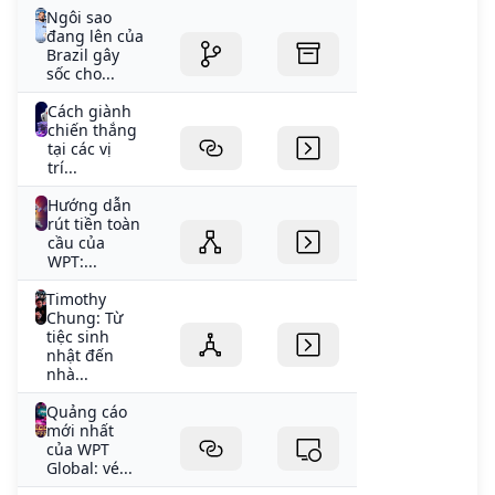
Ngôi sao
đang lên của
Brazil gây
sốc cho...
Cách giành
chiến thắng
tại các vị
trí...
Hướng dẫn
rút tiền toàn
cầu của
WPT:...
Timothy
Chung: Từ
tiệc sinh
nhật đến
nhà...
Quảng cáo
mới nhất
của WPT
Global: vé...