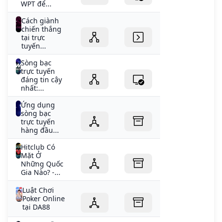
WPT để...
Cách giành
chiến thắng
tại trực
tuyến...
Sòng bạc
trực tuyến
đáng tin cậy
nhất:...
Ứng dụng
sòng bạc
trực tuyến
hàng đầu...
Hitclub Có
Mặt Ở
Những Quốc
Gia Nào? -...
Luật Chơi
Poker Online
tại DA88