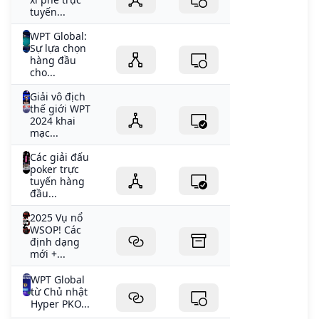
tuyến...
WPT Global:
Sự lựa chọn
hàng đầu
cho...
Giải vô địch
thế giới WPT
2024 khai
mạc...
Các giải đấu
poker trực
tuyến hàng
đầu...
2025 Vụ nổ
WSOP! Các
định dạng
mới +...
WPT Global
từ Chủ nhật
Hyper PKO...