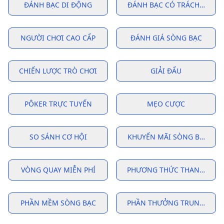
ĐÁNH BẠC DI ĐỘNG
ĐÁNH BẠC CÓ TRÁCH NHIỆ
NGƯỜI CHƠI CAO CẤP
ĐÁNH GIÁ SÒNG BẠC
CHIẾN LƯỢC TRÒ CHƠI
GIẢI ĐẤU
PÔKER TRỰC TUYẾN
MẸO CƯỢC
SO SÁNH CƠ HỘI
KHUYẾN MÃI SÒNG BẠC
VÒNG QUAY MIỄN PHÍ
PHƯƠNG THỨC THANH TOÁ
PHẦN MỀM SÒNG BẠC
PHẦN THƯỞNG TRUNG THÀ