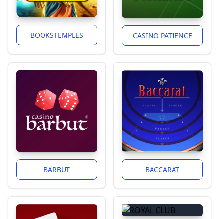
BOOKSTEMPLES
CASINO PATIENCE
BARBUT
BACCARAT