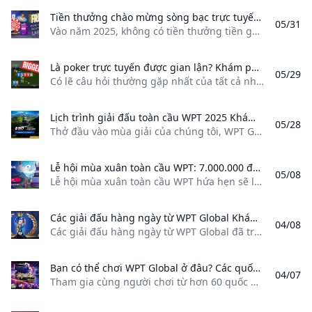
Tiền thưởng chào mừng sòng bạc trực tuyến không có tiền gửi 2025 Khám phá phần thưởng chào mừng sòng bạc trực tuyến hàng đầu mà không cần đặt cọc vào năm 2025. Khám phá các ưu đãi mới nhất của WPT Global và bắt đầu chơi ngay hôm nay.
05/31
Vào năm 2025, không có tiền thưởng tiền gửi vẫn là một trong những phương pháp tốt nhất mà sòng bạc trực tuyến sử dụng để thu hút người chơi mới. Đây là những ưu đãi không có rủi ro mà nhiều người chơi có thể tận dụng lợi thế hoàn hảo cho những người muốn học các sợi dây và không muốn tự mất tiền. Không có tiền thưởng chào mừng tiền gửi là gì?
Là poker trực tuyến được gian lận? Khám phá sự thật đằng sau câu hỏi: Poker trực tuyến có bị gian lận không? Tìm hiểu cách WPT toàn cầu đảm bảo sự công bằng an toàn và minh bạch vào năm 2025.
05/29
Có lẽ câu hỏi thường gặp nhất của tất cả những người chơi mới để chơi bài xì phé trực tuyến là:Â là poker trực tuyến được gian lận? ÂKhi có tiền thật bị đe dọa, việc tự hỏi liệu các trò chơi có công bằng không. Câu trả lời ngắn gọn?Các trang web poker trực tuyến hợp pháp không được gian lận. Nhưng bạn phải chọn đúng trang web.
Lịch trình giải đấu toàn cầu WPT 2025 Khám phá lịch trình giải đấu toàn cầu WPT mới nhất bao gồm WPT Slovakia WPT Prime Đài Loan và Lễ hội Mùa hè Montreal. Tìm hiểu làm thế nào để đủ điều kiện thông qua các vệ tinh trực tuyến.
05/28
Thở đầu vào mùa giải của chúng tôi, WPT Global đã công bố một lịch mạnh mẽ về các sự kiện trực tiếp và trực tuyến diễn ra từ cuối tháng 5 đến tháng 8 năm 2025. Cho dù bạn có phải là một chuyên gia toàn thời gian hay một chiến binh cuối tuần bình thường có rất nhiều cơ hội để chơi cho các chiến lợi phẩm lớn và thậm chí còn lớn hơn theo lịch trình này.
Lễ hội mùa xuân toàn cầu WPT: 7.000.000 đô la giải thưởng được đảm bảo Khám phá Lễ hội mùa xuân toàn cầu WPT với một giải thưởng được đảm bảo 7 triệu đô la 100% Rakeback và các giải đấu thú vị.
05/08
Lễ hội mùa xuân toàn cầu WPT hứa hẹn sẽ là một trong những sự kiện poker trực tuyến tuyệt vời nhất trong năm và cung cấp cho bạn cơ hội chiến đấu với cảm giác khi bạn chiến đấu để giành được một phần của một giải thưởng được đảm bảo đáng kinh ngạc trị giá 7 triệu đô la! Lễ hội diễn ra từ ngày 5 tháng 5 đến ngày 26 tháng 5, với các giải đấu cho người chơi thuộc mọi cấp độ kỹ năng.
Các giải đấu hàng ngày từ WPT Global Khám phá các giải đấu hàng ngày của WPT Global: Các sự kiện hàng ngày các giải thưởng được bảo đảm mua đa dạng và bảo mật mạnh mẽ trong môi trường du lịch poker thế giới đáng tin cậy.
04/08
Các giải đấu hàng ngày từ WPT Global đã trở thành một vật cố định cho người chơi đang tìm kiếm sự cạnh tranh chất lượng, ổn định trong lĩnh vực trực tuyến. Các trò chơi rủi ro cộng với tập trung vào các sự kiện gần hơn đáng kể đến hàng ngày, cho phép người chơi thường xuyên kiểm tra kỹ năng cửa hàng của họ để lấy tiền mặt và giải thưởng.
Bạn có thể chơi WPT Global ở đâu? Các quốc gia được hỗ trợ & nổi bật nền tảng Khám phá những quốc gia nào hỗ trợ WPT Global và tìm hiểu về các trò chơi poker và sòng bạc của mình. Khám phá lý do tại sao nó là một tên tuổi hàng đầu trong trò chơi trực tuyến với di sản 20 năm.
04/07
Tham gia cùng người chơi từ hơn 60 quốc gia trên thế giới, WPT Global đã xây dựng một trong những cái tên có uy tín nhất trong trò chơi trực tuyến. Điều này bao gồm: **Bắc Mỹ:**Canada, Hoa Kỳ **Châu Âu:**Vương quốc Anh, Đức, Pháp, Ý, Tây Ban Nha, Hà Lan, Bỉ, Thụy Sĩ, Áo, Ireland, Bồ Đào Nha, Thụy Điển, Na Uy, Đan Mạch, Phần Lan, Ba Lan, Cộng hòa Séc, Hungary, Romania, Bulgaria, Hy Lạp, Cyprus, Thổ Nhĩ Kỳ **Châu Á:**Nhật Bản, Hàn Quốc, Singapore, Hồng Kông, Đài Loan, Ấn Độ, Malaysia, Indonesia, Philippines, Thái Lan, Việt Nam **Châu Đại Dương:**Úc, New Zealand **Mỹ Latinh:**Brazil, Mexico, Argentina, Chile, Colombia, Costa Rica, Panama **Châu Phi & Trung Đông:**Nam Phi, Nigeria, Ai Cập, Các Tiểu vương quốc Ả Rập Thống nhất, Ả Rập Saudi, Israel WPT Global là tất cả về các tùy chọn chơi game ở cốt lõi của nó.