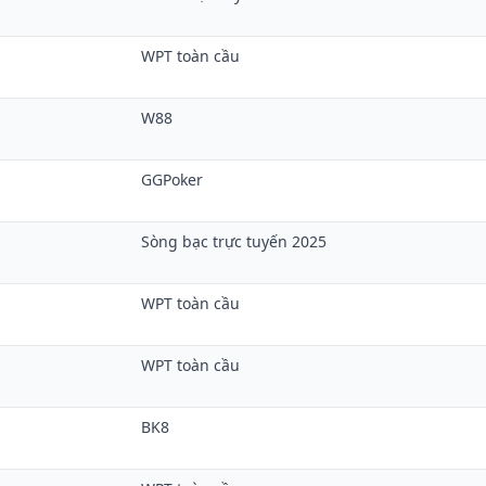
WPT toàn cầu
W88
GGPoker
Sòng bạc trực tuyến 2025
WPT toàn cầu
WPT toàn cầu
BK8