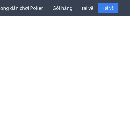
ớng dẫn chơi Poker
Gói hàng
tải về
Tải về