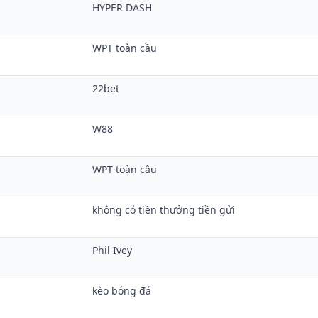
HYPER DASH
WPT toàn cầu
22bet
W88
WPT toàn cầu
không có tiền thưởng tiền gửi
Phil Ivey
kèo bóng đá