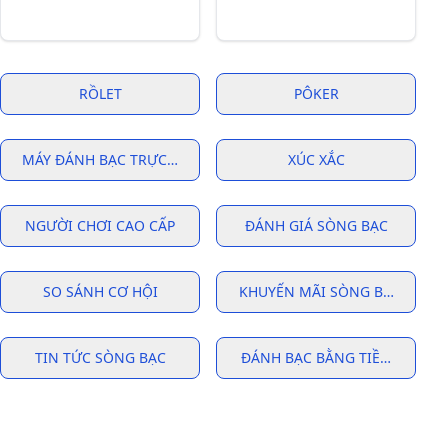
RỒLET
PÔKER
MÁY ĐÁNH BẠC TRỰC TUYẾN
XÚC XẮC
M
NGƯỜI CHƠI CAO CẤP
ĐÁNH GIÁ SÒNG BẠC
SO SÁNH CƠ HỘI
KHUYẾN MÃI SÒNG BẠC
NH
TIN TỨC SÒNG BẠC
ĐÁNH BẠC BẰNG TIỀN THẬT