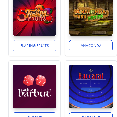
FLARING FRUITS
ANACONDA