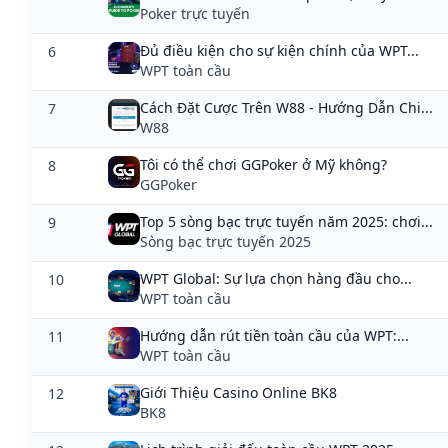
Poker trực tuyến
Đủ điều kiện cho sự kiện chính của WPT...
6
WPT toàn cầu
Cách Đặt Cược Trên W88 - Hướng Dẫn Chi...
7
W88
Tôi có thể chơi GGPoker ở Mỹ không?
8
GGPoker
Top 5 sòng bạc trực tuyến năm 2025: chơi...
9
Sòng bạc trực tuyến 2025
WPT Global: Sự lựa chọn hàng đầu cho...
10
WPT toàn cầu
Hướng dẫn rút tiền toàn cầu của WPT:...
11
WPT toàn cầu
Giới Thiệu Casino Online BK8
12
BK8