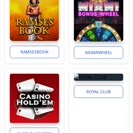
RAMSESBOOK
MIAMIWHEEL
ROYAL CLUB