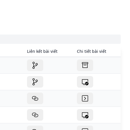
Liên kết bài viết
Chi tiết bài viết