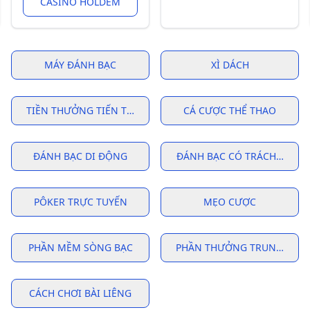
CASINO HOLDEM
MÁY ĐÁNH BẠC
XÌ DÁCH
 BÀI TRỰC TIẾP
TIỀN THƯỞNG TIẾN TRIỂN
CÁ CƯỢC THỂ THAO
ĐÁNH BẠC DI ĐỘNG
ĐÁNH BẠC CÓ TRÁCH NHIỆ
PÔKER TRỰC TUYẾN
MẸO CƯỢC
OÁN
PHẦN MỀM SÒNG BẠC
PHẦN THƯỞNG TRUNG THÀ
CÁCH CHƠI BÀI LIÊNG