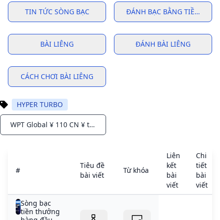
TIN TỨC SÒNG BẠC
ĐÁNH BẠC BẰNG TIỀN THẬT
BÀI LIÊNG
ĐÁNH BÀI LIÊNG
CÁCH CHƠI BÀI LIÊNG
HYPER TURBO
WPT Global ¥ 110 CN ¥ triệu Chủ nhật Hyper PKO Showdown
Notifications
Liên
Chi
Tiêu đề
kết
tiết
#
Từ khóa
bài viết
bài
bài
viết
viết
Sòng bạc
tiền thưởng
hàng đầu