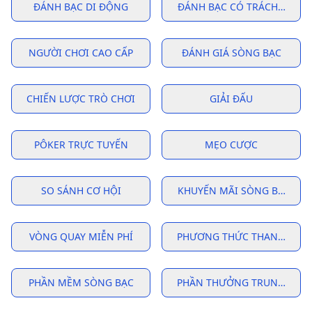
ĐÁNH BẠC DI ĐỘNG
ĐÁNH BẠC CÓ TRÁCH NHIỆ
NGƯỜI CHƠI CAO CẤP
ĐÁNH GIÁ SÒNG BẠC
CHIẾN LƯỢC TRÒ CHƠI
GIẢI ĐẤU
PÔKER TRỰC TUYẾN
MẸO CƯỢC
SO SÁNH CƠ HỘI
KHUYẾN MÃI SÒNG BẠC
VÒNG QUAY MIỄN PHÍ
PHƯƠNG THỨC THANH TOÁ
PHẦN MỀM SÒNG BẠC
PHẦN THƯỞNG TRUNG THÀ