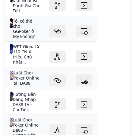
Mới Nhất và
Đánh Giá Chi
Tiết...
Tôi có thể
chơi
GGPoker ở
Mỹ không?
WPT Global ¥
110 CN ¥
triệu Chủ
nhật...
Luật Chơi
Poker Online
tại DA88
Hướng Dẫn
Đăng Nhập
DA88 TV –
Chi Tiết...
Luật Chơi
Poker Online
Da88 –