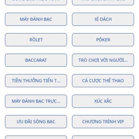
MÁY ĐÁNH BẠC
XÌ DÁCH
RỒLET
PÔKER
BACCARAT
TRÒ CHƠI VỚI NGƯỜI CHIA B
TIỀN THƯỞNG TIẾN TRIỂN
CÁ CƯỢC THỂ THAO
MÁY ĐÁNH BẠC TRỰC TUYẾN
XÚC XẮC
ƯU ĐÃI SÒNG BẠC
CHƯƠNG TRÌNH VIP