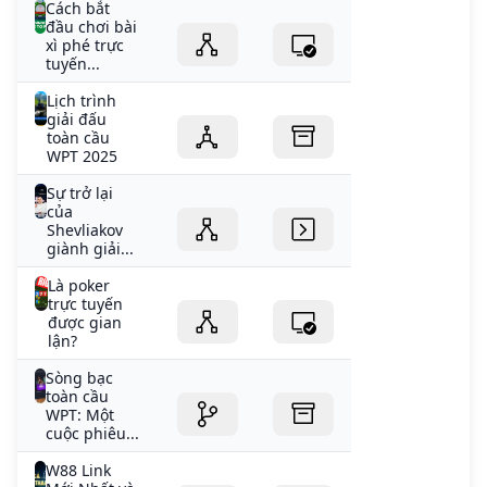
Cách bắt
đầu chơi bài
xì phé trực
tuyến...
Lịch trình
giải đấu
toàn cầu
WPT 2025
Sự trở lại
của
Shevliakov
giành giải...
Là poker
trực tuyến
được gian
lận?
Sòng bạc
toàn cầu
WPT: Một
cuộc phiêu...
W88 Link