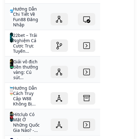
Hướng Dẫn
Chi Tiết Về
Fun88 Đăng
Nhập
22bet – Trải
Nghiệm Cá
Cược Trực
Tuyến...
Giải vô địch
tiền thưởng
vàng: Cú
sút...
Hướng Dẫn
Cách Truy
Cập W88
Không Bị...
Hitclub Có
Mặt Ở
Những Quốc
Gia Nào? -...