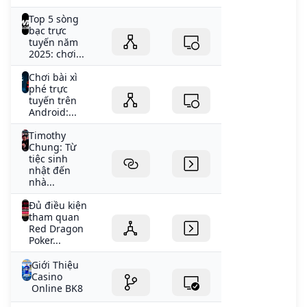
Top 5 sòng
bạc trực
tuyến năm
2025: chơi...
Chơi bài xì
phé trực
tuyến trên
Android:...
Timothy
Chung: Từ
tiệc sinh
nhật đến
nhà...
Đủ điều kiện
tham quan
Red Dragon
Poker...
Giới Thiệu
Casino
Online BK8