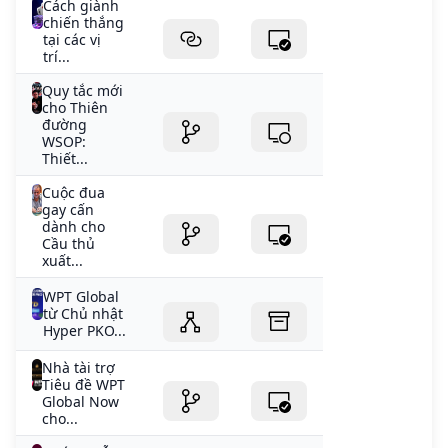
Cách giành
chiến thắng
tại các vị
trí...
Quy tắc mới
cho Thiên
đường
WSOP:
Thiết...
Cuộc đua
gay cấn
dành cho
Cầu thủ
xuất...
WPT Global
từ Chủ nhật
Hyper PKO...
Nhà tài trợ
Tiêu đề WPT
Global Now
cho...