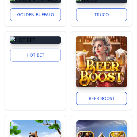
GOLDEN BUFFALO
TRUCO
HOT BET
BEER BOOST