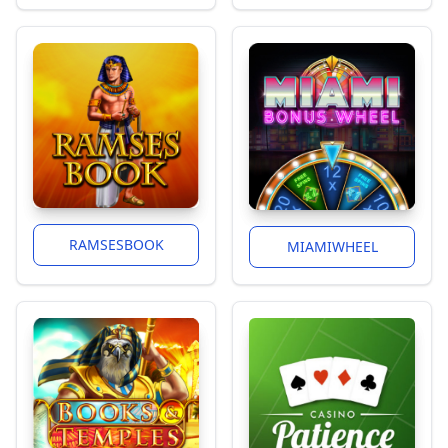
RAMSESBOOK
MIAMIWHEEL