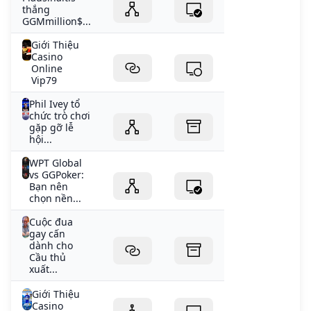
thắng
GGMmillion$...
Giới Thiệu
Casino
Online
Vip79
Phil Ivey tổ
chức trò chơi
gặp gỡ lễ
hội...
WPT Global
vs GGPoker:
Bạn nên
chọn nền...
Cuộc đua
gay cấn
dành cho
Cầu thủ
xuất...
Giới Thiệu
Casino