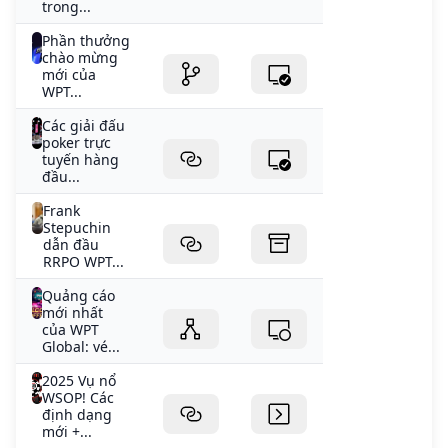
trong...
Phần thưởng
chào mừng
mới của
WPT...
Các giải đấu
poker trực
tuyến hàng
đầu...
Frank
Stepuchin
dẫn đầu
RRPO WPT...
Quảng cáo
mới nhất
của WPT
Global: vé...
2025 Vụ nổ
WSOP! Các
định dạng
mới +...