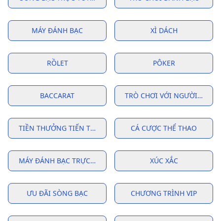
MÁY ĐÁNH BẠC
XÌ DÁCH
RỒLET
PÔKER
BACCARAT
TRÒ CHƠI VỚI NGƯỜI CHIA B
TIỀN THƯỞNG TIẾN TRIỂN
CÁ CƯỢC THỂ THAO
MÁY ĐÁNH BẠC TRỰC TUYẾN
XÚC XẮC
ƯU ĐÃI SÒNG BẠC
CHƯƠNG TRÌNH VIP