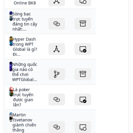
Online BK8
Sòng bạc
trực tuyến
đáng tin cậy
nhất:...
Hyper Dash
trong WPT
Global là gì?
Đi...
Những quốc
gia nào có
thể chơi
WPTGlobal...
Là poker
trực tuyến
được gian
lận?
Martin
Tsvetanov
giành chiến
thắng