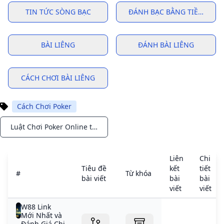
TIN TỨC SÒNG BẠC
ĐÁNH BẠC BẰNG TIỀN THẬT
BÀI LIÊNG
ĐÁNH BÀI LIÊNG
CÁCH CHƠI BÀI LIÊNG
Cách Chơi Poker
Luật Chơi Poker Online tại DA88
Notifications
Liên
Chi
Tiêu đề
kết
tiết
#
Từ khóa
bài viết
bài
bài
viết
viết
W88 Link
Mới Nhất và
Đánh Giá Chi