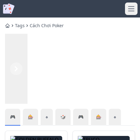
Ope
Tags
Cách Chơi Poker
Home
Previous
Next
🎮
🎰
♠️
🎲
🎮
🎰
♠️