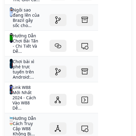
Ngôi sao
đang lên của
Brazil gây
sốc cho...
Hướng Dẫn
Chơi Bài Tấn
- Chi Tiết Và
Dễ...
Chơi bài xì
phé trực
tuyến trên
Android:...
Link W88
Mới Nhất
2024 - Cách
Vào W88
Dễ...
Hướng Dẫn
Cách Truy
Cập W88
Không Bị...