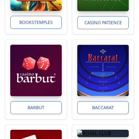
BOOKSTEMPLES
CASINO PATIENCE
BARBUT
BACCARAT