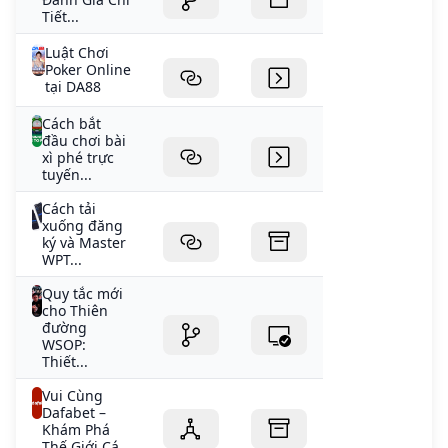
Tiết...
Luật Chơi
Poker Online
tại DA88
Cách bắt
đầu chơi bài
xì phé trực
tuyến...
Cách tải
xuống đăng
ký và Master
WPT...
Quy tắc mới
cho Thiên
đường
WSOP:
Thiết...
Vui Cùng
Dafabet –
Khám Phá
Thế Giới Cá...