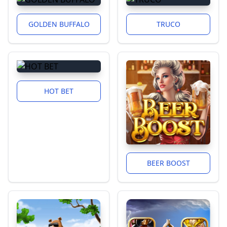
GOLDEN BUFFALO
TRUCO
HOT BET
BEER BOOST