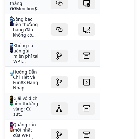
thắng
GGMmillion$...
Sòng bạc
tiền thưởng
hàng đầu
không có...
Không có
tiền gửi
miễn phí tại
WPT...
Hướng Dẫn
Chi Tiết Về
Fun88 Đăng
Nhập
Giải vô địch
tiền thưởng
vàng: Cú
sút...
Quảng cáo
mới nhất
của WPT