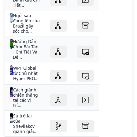
Tiết...
Ngôi sao
đang lên của
Brazil gây
sốc cho...
Hướng Dẫn
Chơi Bài Tấn
- Chi Tiết Và
Dễ...
WPT Global
từ Chủ nhật
Hyper PKO...
Cách giành
chiến thắng
tại các vị
trí...
Sự trở lại
của
Shevliakov
giành giải...