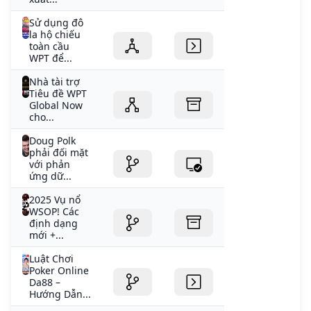
Sử dụng đô
la hộ chiếu
toàn cầu
WPT để...
Nhà tài trợ
Tiêu đề WPT
Global Now
cho...
Doug Polk
phải đối mặt
với phản
ứng dữ...
2025 Vụ nổ
WSOP! Các
định dạng
mới +...
Luật Chơi
Poker Online
Da88 –
Hướng Dẫn...