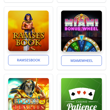
RAMSESBOOK
MIAMIWHEEL