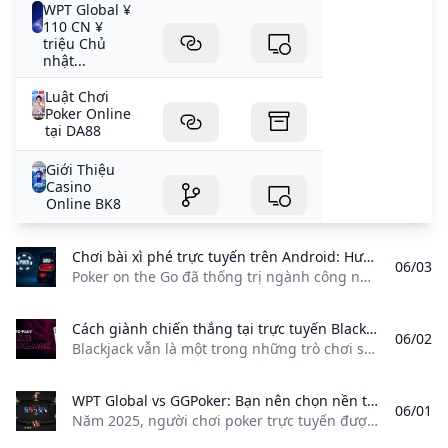
WPT Global ¥
110 CN ¥
triệu Chủ
nhật...
Luật Chơi
Poker Online
tại DA88
Giới Thiệu
Casino
Online BK8
Chơi bài xì phé trực tuyến trên Android: Hướng dẫn năm 2025 Bạn muốn chơi bài xì phé trực tuyến trên điện thoại hoặc máy tính bảng Android của bạn? Dưới đây là hướng dẫn năm 2025 cho các ứng dụng tính năng tốt nhất và cách WPT Global giúp poker di động dễ dàng và an toàn.
06/03
Poker on the Go đã thống trị ngành công nghiệp chơi game trực tuyến, và chưa bao giờ có nhiều người chơi thưởng thức poker trực tuyến trên thiết bị Android vào năm 2025. Miễn là bạn có điện thoại thông minh và một ứng dụng an toàn, bạn có thể chơi các trò chơi poker tiền thực từ bất cứ nơi nào-đó là một chiếc CAFÃ © hoặc giường của riêng bạn.
Cách giành chiến thắng tại trực tuyến Blackjack: Chiến lược cho năm 2025 Khám phá cách giành chiến thắng tại Blackjack trực tuyến vào năm 2025 với các chiến lược thiết yếu mẹo và một nền tảng đáng tin cậy. Tìm hiểu lý do tại sao WPT Global là lựa chọn hàng đầu cho Blackjack tiền thật.
06/02
Blackjack vẫn là một trong những trò chơi sòng bạc trực tuyến được ưa chuộng nhất năm 2025. Nó có lợi thế nhà thấp, và, với sự pha trộn giữa kỹ năng và may mắn, nó mang đến cho người chơi cơ hội đánh bại các đại lý với các quyết định tốt. Nhưng làm thế nào bạn có thể nghiêng tỷ lệ cược có lợi cho bạn? Bài viết này sẽ hướng dẫn bạn qua những gì bạn cần biết để giành chiến thắng, bao gồm lý do tại sao điều quan trọng là chơi tại một trang web có uy tín, chẳng hạn như WPT Global.
WPT Global vs GGPoker: Bạn nên chọn nền tảng poker nào vào năm 2025? So sánh WPT Global và GGPoker vào năm 2025: Khám phá sự khác biệt về tiền thưởng phần mềm dịch vụ giải đấu và nhiều hơn nữa để quyết định trang web poker nào là tốt nhất cho bạn.
06/01
Năm 2025, người chơi poker trực tuyến được tha hồ lựa chọn. Trong số những cái tên được nói đến nhiều nhất trong trò chơi làWPT toàn cầuVàGGPOKERHai nền tảng cung cấp trải nghiệm poker trực tuyến đẳng cấp thế giới. Nhưng cái nào phù hợp với bạn? Sự cố này so sánh các tính năng cốt lõi của họ, trải nghiệm người chơi và giá trị, giúp bạn đưa ra quyết định sáng suốt nhất.