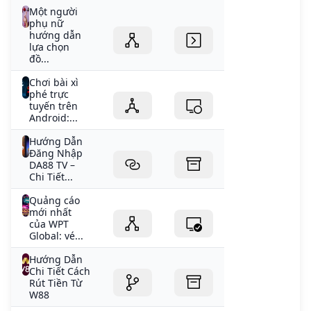
Một người
phụ nữ
hướng dẫn
lựa chọn
đồ...
Chơi bài xì
phé trực
tuyến trên
Android:...
Hướng Dẫn
Đăng Nhập
DA88 TV –
Chi Tiết...
Quảng cáo
mới nhất
của WPT
Global: vé...
Hướng Dẫn
Chi Tiết Cách
Rút Tiền Từ
W88