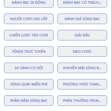
ĐÁNH BẠC DI ĐỘNG
ĐÁNH BẠC CÓ TRÁCH NHIỆ
NGƯỜI CHƠI CAO CẤP
ĐÁNH GIÁ SÒNG BẠC
CHIẾN LƯỢC TRÒ CHƠI
GIẢI ĐẤU
PÔKER TRỰC TUYẾN
MẸO CƯỢC
SO SÁNH CƠ HỘI
KHUYẾN MÃI SÒNG BẠC
VÒNG QUAY MIỄN PHÍ
PHƯƠNG THỨC THANH TOÁ
PHẦN MỀM SÒNG BẠC
PHẦN THƯỞNG TRUNG THÀ