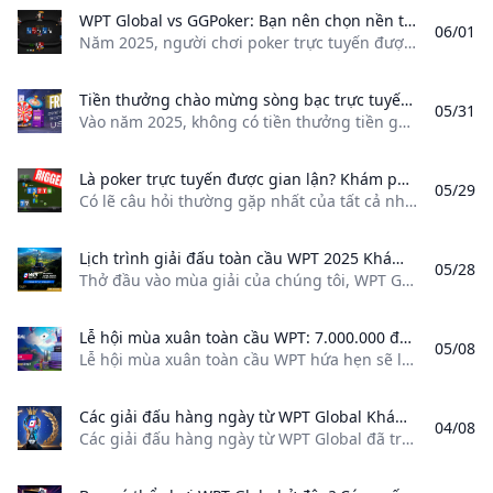
WPT Global vs GGPoker: Bạn nên chọn nền tảng poker nào vào năm 2025? So sánh WPT Global và GGPoker vào năm 2025: Khám phá sự khác biệt về tiền thưởng phần mềm dịch vụ giải đấu và nhiều hơn nữa để quyết định trang web poker nào là tốt nhất cho bạn.
06/01
Năm 2025, người chơi poker trực tuyến được tha hồ lựa chọn. Trong số những cái tên được nói đến nhiều nhất trong trò chơi làWPT toàn cầuVàGGPOKERHai nền tảng cung cấp trải nghiệm poker trực tuyến đẳng cấp thế giới. Nhưng cái nào phù hợp với bạn? Sự cố này so sánh các tính năng cốt lõi của họ, trải nghiệm người chơi và giá trị, giúp bạn đưa ra quyết định sáng suốt nhất.
Tiền thưởng chào mừng sòng bạc trực tuyến không có tiền gửi 2025 Khám phá phần thưởng chào mừng sòng bạc trực tuyến hàng đầu mà không cần đặt cọc vào năm 2025. Khám phá các ưu đãi mới nhất của WPT Global và bắt đầu chơi ngay hôm nay.
05/31
Vào năm 2025, không có tiền thưởng tiền gửi vẫn là một trong những phương pháp tốt nhất mà sòng bạc trực tuyến sử dụng để thu hút người chơi mới. Đây là những ưu đãi không có rủi ro mà nhiều người chơi có thể tận dụng lợi thế hoàn hảo cho những người muốn học các sợi dây và không muốn tự mất tiền. Không có tiền thưởng chào mừng tiền gửi là gì?
Là poker trực tuyến được gian lận? Khám phá sự thật đằng sau câu hỏi: Poker trực tuyến có bị gian lận không? Tìm hiểu cách WPT toàn cầu đảm bảo sự công bằng an toàn và minh bạch vào năm 2025.
05/29
Có lẽ câu hỏi thường gặp nhất của tất cả những người chơi mới để chơi bài xì phé trực tuyến là:Â là poker trực tuyến được gian lận? ÂKhi có tiền thật bị đe dọa, việc tự hỏi liệu các trò chơi có công bằng không. Câu trả lời ngắn gọn?Các trang web poker trực tuyến hợp pháp không được gian lận. Nhưng bạn phải chọn đúng trang web.
Lịch trình giải đấu toàn cầu WPT 2025 Khám phá lịch trình giải đấu toàn cầu WPT mới nhất bao gồm WPT Slovakia WPT Prime Đài Loan và Lễ hội Mùa hè Montreal. Tìm hiểu làm thế nào để đủ điều kiện thông qua các vệ tinh trực tuyến.
05/28
Thở đầu vào mùa giải của chúng tôi, WPT Global đã công bố một lịch mạnh mẽ về các sự kiện trực tiếp và trực tuyến diễn ra từ cuối tháng 5 đến tháng 8 năm 2025. Cho dù bạn có phải là một chuyên gia toàn thời gian hay một chiến binh cuối tuần bình thường có rất nhiều cơ hội để chơi cho các chiến lợi phẩm lớn và thậm chí còn lớn hơn theo lịch trình này.
Lễ hội mùa xuân toàn cầu WPT: 7.000.000 đô la giải thưởng được đảm bảo Khám phá Lễ hội mùa xuân toàn cầu WPT với một giải thưởng được đảm bảo 7 triệu đô la 100% Rakeback và các giải đấu thú vị.
05/08
Lễ hội mùa xuân toàn cầu WPT hứa hẹn sẽ là một trong những sự kiện poker trực tuyến tuyệt vời nhất trong năm và cung cấp cho bạn cơ hội chiến đấu với cảm giác khi bạn chiến đấu để giành được một phần của một giải thưởng được đảm bảo đáng kinh ngạc trị giá 7 triệu đô la! Lễ hội diễn ra từ ngày 5 tháng 5 đến ngày 26 tháng 5, với các giải đấu cho người chơi thuộc mọi cấp độ kỹ năng.
Các giải đấu hàng ngày từ WPT Global Khám phá các giải đấu hàng ngày của WPT Global: Các sự kiện hàng ngày các giải thưởng được bảo đảm mua đa dạng và bảo mật mạnh mẽ trong môi trường du lịch poker thế giới đáng tin cậy.
04/08
Các giải đấu hàng ngày từ WPT Global đã trở thành một vật cố định cho người chơi đang tìm kiếm sự cạnh tranh chất lượng, ổn định trong lĩnh vực trực tuyến. Các trò chơi rủi ro cộng với tập trung vào các sự kiện gần hơn đáng kể đến hàng ngày, cho phép người chơi thường xuyên kiểm tra kỹ năng cửa hàng của họ để lấy tiền mặt và giải thưởng.