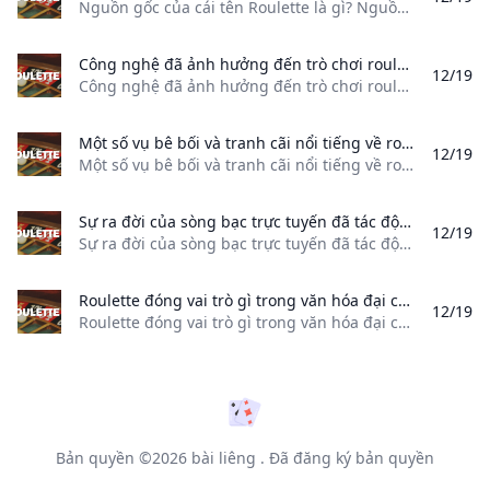
Nguồn gốc của cái tên Roulette là gì? Nguồn gốc của cái tên ârouletteâ là tiếng Pháp và nó có nghĩa là “bánh xe nhỏ”. Cái tên này bắt nguồn từ thực tế là trò chơi được chơi trên một bánh xe nhỏ quay xung quanh, người chơi đặt cược vào vị trí quả bóng sẽ rơi xuống. Từ ârouletteâ lần đầu tiên được sử dụng trong bối cảnh hiện tại của nó vào thế kỷ 18, mặc dù bản thân trò chơi này đã xuất hiện sớm hơn nhiều.
Công nghệ đã ảnh hưởng đến trò chơi roulette như thế nào? Một trong những tiến bộ công nghệ quan trọng nhất trong trò chơi roulette là sự ra đời của các bàn roulette điện tử. Các bàn này có màn hình kỹ thuật số mô phỏng chuyển động quay của bánh xe roulette và người chơi có thể đặt cược trên giao diện màn hình cảm ứng. Điều này cho phép chơi trò chơi nhanh hơn vì bánh xe có thể quay thường xuyên hơn so với bàn roulette truyền thống.
12/19
Công nghệ đã ảnh hưởng đến trò chơi roulette như thế nào, chẳng hạn như với các phiên bản điện tử và tự động của trò chơi? Một trong những tiến bộ công nghệ quan trọng nhất trong trò chơi roulette là sự ra đời của các bàn roulette điện tử. Các bàn này có màn hình kỹ thuật số mô phỏng chuyển động quay của bánh xe roulette và người chơi có thể đặt cược trên giao diện màn hình cảm ứng.
Một số vụ bê bối và tranh cãi nổi tiếng về roulette trong suốt lịch sử là gì? Eudaemons – Vào những năm 1970 một nhóm sinh viên vật lý tại Đại học California Santa Cruz đã sử dụng máy tính để dự đoán kết quả của trò chơi roulette tại sòng bạc Nevada. Họ tự gọi mình là “The Eudaemons” và kiếm được lợi nhuận đáng kể trước khi hoạt động ngừng hoạt động.
12/19
Một số vụ bê bối và tranh cãi nổi tiếng về roulette trong suốt lịch sử là gì? 1. Eudaemons – Vào những năm 1970, một nhóm sinh viên vật lý tại Đại học California Santa Cruz đã sử dụng máy tính để dự đoán kết quả của trò chơi roulette tại sòng bạc Nevada. Họ tự gọi mình là “The Eudaemons” và kiếm được lợi nhuận đáng kể trước khi hoạt động của họ bị đóng cửa.
Sự ra đời của sòng bạc trực tuyến đã tác động đến trò chơi roulette như thế nào? Sòng bạc trực tuyến cũng giới thiệu các biến thể mới của roulette chẳng hạn như roulette nhiều bánh và roulette nhỏ thường không được tìm thấy trong các sòng bạc truyền thống. Ngoài ra nhiều sòng bạc trực tuyến cung cấp roulette có người chia bài trực tiếp mô phỏng trải nghiệm chơi trong sòng bạc truyền thống.
12/19
Sự ra đời của sòng bạc trực tuyến đã tác động đến trò chơi roulette như thế nào? Sự ra đời của sòng bạc trực tuyến đã có tác động đáng kể đến trò chơi roulette. Sòng bạc trực tuyến làm cho bất kỳ ai có kết nối internet đều có thể dễ dàng truy cập roulette và các trò chơi sòng bạc khác. Giờ đây, người chơi có thể thưởng thức các trò chơi sòng bạc yêu thích của mình một cách thoải mái tại nhà riêng mà không cần phải đến sòng bạc trên đất liền.
Roulette đóng vai trò gì trong văn hóa đại chúng chẳng hạn như phim ảnh và văn học? Roulette đã đóng một vai trò quan trọng trong văn hóa đại chúng xuất hiện trong nhiều bộ phim sách và các hình thức truyền thông khác. Trong phim ảnh Roulette thường xuất hiện như biểu tượng của sự hào nhoáng sang trọng và mạo hiểm. Một trong những ví dụ nổi tiếng nhất là bộ phim kinh điển “Casablanca” trong đó trò chơi được giới thiệu nổi bật trong một số cảnh. Trong phim nhân vật Rick (do Humphrey Bogart thủ vai) điều hành một hộp đêm và sòng bạc nổi tiếng ở Casablanca Maroc nơi roulette là một trong những điểm thu hút chính.
12/19
Roulette đóng vai trò gì trong văn hóa đại chúng, chẳng hạn như phim ảnh và văn học? Roulette đã đóng một vai trò quan trọng trong văn hóa đại chúng, xuất hiện trong nhiều bộ phim, sách và các hình thức truyền thông khác. Trong phim ảnh, Roulette thường xuất hiện như biểu tượng của sự hào nhoáng, sang trọng và mạo hiểm. Một trong những ví dụ nổi tiếng nhất là bộ phim kinh điển “Casablanca,” trong đó trò chơi được giới thiệu nổi bật trong một số cảnh.
Bản quyền ©2026
bài liêng
. Đã đăng ký bản quyền