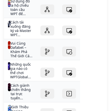
Sử dụng đô
la hộ chiếu
toàn cầu
WPT để...
Cách tải
xuống đăng
ký và Master
WPT...
Vui Cùng
Dafabet –
Khám Phá
Thế Giới Cá...
Những quốc
gia nào có
thể chơi
WPTGlobal...
Cách giành
chiến thắng
tại trực
tuyến...
Giới Thiệu