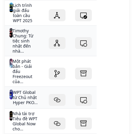
Lịch trình
giải đấu
toàn cầu
WPT 2025
Timothy
Chung: Từ
tiệc sinh
nhật đến
nhà...
Một phát
bắn - Giải
đấu
Freezeout
của...
WPT Global
từ Chủ nhật
Hyper PKO...
Nhà tài trợ
Tiêu đề WPT
Global Now
cho...