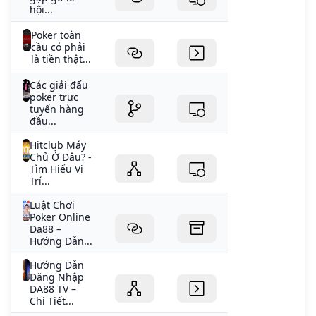
hội...
Poker toàn
cầu có phải
là tiền thật...
Các giải đấu
poker trực
tuyến hàng
đầu...
Hitclub Máy
Chủ Ở Đâu? -
Tìm Hiểu Vị
Trí...
Luật Chơi
Poker Online
Da88 –
Hướng Dẫn...
Hướng Dẫn
Đăng Nhập
DA88 TV –
Chi Tiết...