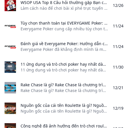
WSOP USA Top 8 Câu hỏi thường gặp Bạn có thể chơi bài xì phé trực tuyến tại Hoa Kỳ thông qua WSOP.com trang web này là hợp pháp ở Nevada New Jersey Michigan và Pennsylvania.
12/26
Làm cách nào để chơi bài xì phé trực tuyến trên WSOP? Bạn có thể chơi bài xì phé trực tuyến tại Hoa Kỳ thông qua trang web này là hợp pháp ở Nevada, New Jersey, Michigan và Pennsylvania. Có phải là hợp pháp ở Mỹ không? Có. Ở mỗi tiểu bang, nó có giấy phép thích hợp để vận hành poker trực tuyến tiền thật từ ban quản lý của tiểu bang và phải tuân theo các quy tắc và quy định nghiêm ngặt.
Tùy chọn thanh toán tại EVERYGAME Poker: Giao dịch nhanh chóng và dễ dàng Khám phá các tùy chọn thanh toán đa dạng có sẵn tại MỌI TRÒ CHƠI Poker để gửi và rút tiền liền mạch. MỌI TRÒ CHƠI Mã thưởng Poker WPT123
11/24
Everygame Poker cung cấp nhiều tùy chọn thanh toán toàn diện để tạo điều kiện cho người chơi gửi và rút tiền dễ dàng. Cho dù bạn thích phương thức ngân hàng truyền thống hay Ví điện tử và tiền điện tử hiện đại, Everygame đều có thể đáp ứng nhu cầu của bạn. Phương thức thanh toán có sẵn Tại EVERYGAME Poker, bạn có thể chọn từ một số phương thức thanh toán phổ biến để nạp tiền vào tài khoản của mình:
Đánh giá về Everygame Poker: Hướng dẫn chơi Poker trực tuyến của bạn Xem lại Everygame Poker các tính năng chương trình khuyến mãi và cách tối đa hóa số tiền thắng của bạn. Sử dụng mã thưởng WPT123
11/24
Everygame Poker đã khẳng định mình là một người chơi nổi bật trong thế giới poker trực tuyến kể từ khi thành lập vào năm 1996. Được biết đến với nền tảng thân thiện với người dùng và nhiều trò chơi khác nhau, Everygame mang đến cho người chơi trải nghiệm poker thú vị. Bài đánh giá này khám phá các tính năng, chương trình khuyến mãi và tùy chọn chơi trò chơi có sẵn tại Everygame Poker.
11 ứng dụng và trò chơi poker hay nhất dành cho Android Ứng dụng WPT Global Governor of Poker 3 và ứng dụng Poker khác đã xuất hiện từ lâu và vẫn là một trong những trò chơi bài phổ biến nhất thế giới. Hãy cùng xem các ứng dụng và trò chơi poker hay nhất dành cho Android!
11/30
11 ứng dụng và trò chơi poker hay nhất dành cho Android Poker đã xuất hiện từ lâu và vẫn là một trong những trò chơi bài phổ biến nhất thế giới. Hãy cùng xem các ứng dụng và trò chơi poker hay nhất dành cho Android! Poker là một trong những trò chơi bài phổ biến nhất trên thế giới. Có nhiều biến thể và dễ chơi; chỉ cần đặt cược một vài đô la và thử vận ​​​​may của bạn.
Rake Chase là gì? Rake Chase là chương trình khuyến mãi poker khuyến khích người chơi cào nhiều hơn và thưởng cho họ một cách hậu hĩnh vì điều đó.
12/21
Rake Chase là gì? Rake Chase là chương trình khuyến mãi poker nhằm khuyến khích người chơi cào nhiều hơn và thưởng cho họ một cách hậu hĩnh vì điều đó. Ngược lại với cuộc đua cào, bạn không cạnh tranh với những người chơi khác mà thay vào đó bạn theo đuổi các mục tiêu cá nhân của riêng mình. Để đạt được số điểm mục tiêu, bạn cần chơi một số ván bài poker hoặc giải đấu nhất định bằng tiền thật.
Nguồn gốc của cái tên Roulette là gì? Nguồn gốc của cái tên “roulette” là tiếng Pháp và nó có nghĩa là “bánh xe nhỏ”. Cái tên này bắt nguồn từ thực tế là trò chơi được chơi trên một bánh xe nhỏ quay xung quanh người chơi đặt cược vào vị trí quả bóng sẽ rơi xuống. Từ “roulette” lần đầu tiên được sử dụng trong bối cảnh hiện tại vào thế kỷ 18 mặc dù bản thân trò chơi này đã có từ rất lâu trước đó.
12/19
Nguồn gốc của cái tên Roulette là gì? Nguồn gốc của cái tên ârouletteâ là tiếng Pháp và nó có nghĩa là “bánh xe nhỏ”. Cái tên này bắt nguồn từ thực tế là trò chơi được chơi trên một bánh xe nhỏ quay xung quanh, người chơi đặt cược vào vị trí quả bóng sẽ rơi xuống. Từ ârouletteâ lần đầu tiên được sử dụng trong bối cảnh hiện tại của nó vào thế kỷ 18, mặc dù bản thân trò chơi này đã xuất hiện sớm hơn nhiều.
Công nghệ đã ảnh hưởng đến trò chơi roulette như thế nào? Một trong những tiến bộ công nghệ quan trọng nhất trong trò chơi roulette là sự ra đời của các bàn roulette điện tử. Các bàn này có màn hình kỹ thuật số mô phỏng chuyển động quay của bánh xe roulette và người chơi có thể đặt cược trên giao diện màn hình cảm ứng. Điều này cho phép chơi trò chơi nhanh hơn vì bánh xe có thể quay thường xuyên hơn so với bàn roulette truyền thống.