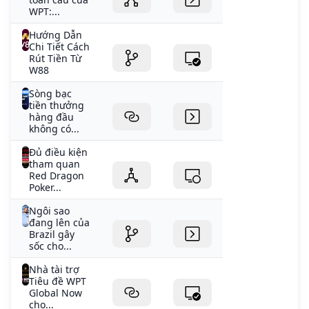
WPT:...
Hướng Dẫn
Chi Tiết Cách
Rút Tiền Từ
W88
Sòng bạc
tiền thưởng
hàng đầu
không có...
Đủ điều kiện
tham quan
Red Dragon
Poker...
Ngôi sao
đang lên của
Brazil gây
sốc cho...
Nhà tài trợ
Tiêu đề WPT
Global Now
cho...