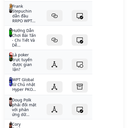
Frank
Stepuchin
dẫn đầu
RRPO WPT...
Hướng Dẫn
Chơi Bài Tấn
- Chi Tiết Và
Dễ...
Là poker
trực tuyến
được gian
lận?
WPT Global
từ Chủ nhật
Hyper PKO...
Doug Polk
phải đối mặt
với phản
ứng dữ...
Cory