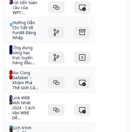
rút tiền toàn
cầu của
WPT:...
Hướng Dẫn
Chi Tiết Về
Fun88 Đăng
Nhập
Ứng dụng
sòng bạc
trực tuyến
hàng đầu...
Vui Cùng
Dafabet –
Khám Phá
Thế Giới Cá...
Link W88
Mới Nhất
2024 - Cách
Vào W88
Dễ...
Lịch trình