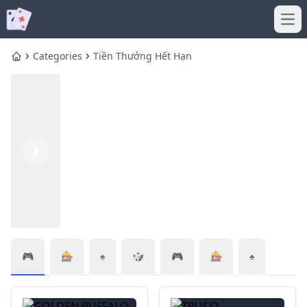
Ope
Categories
Tiền Thưởng Hết Hạn
Home
Previous
Next
🎮
🎰
♠️
🎲
🎮
🎰
♠️