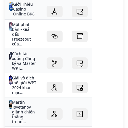
Giới Thiệu
Casino
Online BK8
Một phát
bắn - Giải
đấu
Freezeout
của...
Cách tải
xuống đăng
ký và Master
WPT...
Giải vô địch
thế giới WPT
2024 khai
mạc...
Martin
Tsvetanov
giành chiến
thắng
trong...