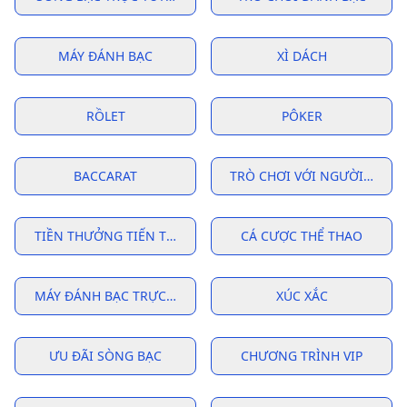
MÁY ĐÁNH BẠC
XÌ DÁCH
RỒLET
PÔKER
BACCARAT
TRÒ CHƠI VỚI NGƯỜI CHIA B
TIỀN THƯỞNG TIẾN TRIỂN
CÁ CƯỢC THỂ THAO
MÁY ĐÁNH BẠC TRỰC TUYẾN
XÚC XẮC
ƯU ĐÃI SÒNG BẠC
CHƯƠNG TRÌNH VIP