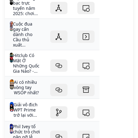
bạc trực
tuyến năm
2025: chơi...
Cuộc đua
gay cấn
dành cho
Cầu thủ
xuất...
Hitclub Có
Mặt Ở
Những Quốc
Gia Nào? -...
Ai có nhiều
vòng tay
WSOP nhất?
Giải vô địch
WPT Prime
trở lại với...
Phil Ivey tổ
chức trò chơi
gặp gỡ lễ