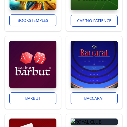
BOOKSTEMPLES
CASINO PATIENCE
BARBUT
BACCARAT