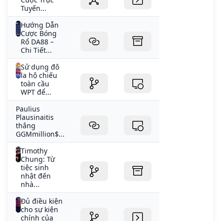
Tuyến...
Hướng Dẫn
Cược Bóng
Rổ DA88 –
Chi Tiết...
Sử dụng đô
la hộ chiếu
toàn cầu
WPT để...
Paulius
Plausinaitis
thắng
GGMmillion$...
Timothy
Chung: Từ
tiệc sinh
nhật đến
nhà...
Đủ điều kiện
cho sự kiện
chính của