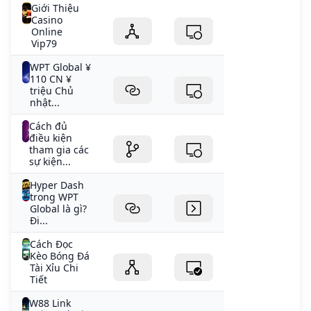
Giới Thiệu
Casino
Online
Vip79
WPT Global ¥
110 CN ¥
triệu Chủ
nhật...
Cách đủ
điều kiện
tham gia các
sự kiện...
Hyper Dash
trong WPT
Global là gì?
Đi...
Cách Đọc
Kèo Bóng Đá
Tài Xỉu Chi
Tiết
W88 Link