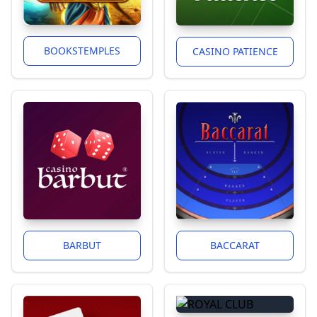
BOOKSTEMPLES
CASINO PATIENCE
BARBUT
BACCARAT