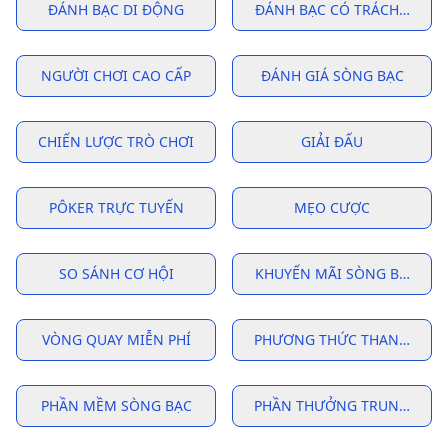
ĐÁNH BẠC DI ĐỘNG
ĐÁNH BẠC CÓ TRÁCH NHIỆ
NGƯỜI CHƠI CAO CẤP
ĐÁNH GIÁ SÒNG BẠC
CHIẾN LƯỢC TRÒ CHƠI
GIẢI ĐẤU
PÔKER TRỰC TUYẾN
MẸO CƯỢC
SO SÁNH CƠ HỘI
KHUYẾN MÃI SÒNG BẠC
VÒNG QUAY MIỄN PHÍ
PHƯƠNG THỨC THANH TOÁ
PHẦN MỀM SÒNG BẠC
PHẦN THƯỞNG TRUNG THÀ