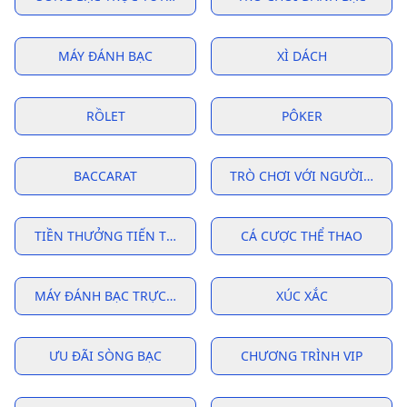
MÁY ĐÁNH BẠC
XÌ DÁCH
RỒLET
PÔKER
BACCARAT
TRÒ CHƠI VỚI NGƯỜI CHIA B
TIỀN THƯỞNG TIẾN TRIỂN
CÁ CƯỢC THỂ THAO
MÁY ĐÁNH BẠC TRỰC TUYẾN
XÚC XẮC
ƯU ĐÃI SÒNG BẠC
CHƯƠNG TRÌNH VIP