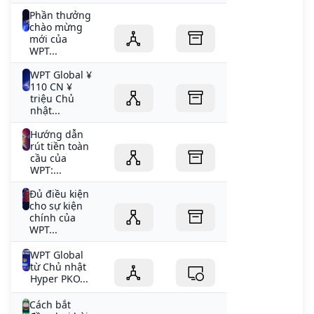
Phần thưởng
chào mừng
mới của
WPT...
WPT Global ¥
110 CN ¥
triệu Chủ
nhật...
Hướng dẫn
rút tiền toàn
cầu của
WPT:...
Đủ điều kiện
cho sự kiện
chính của
WPT...
WPT Global
từ Chủ nhật
Hyper PKO...
Cách bắt