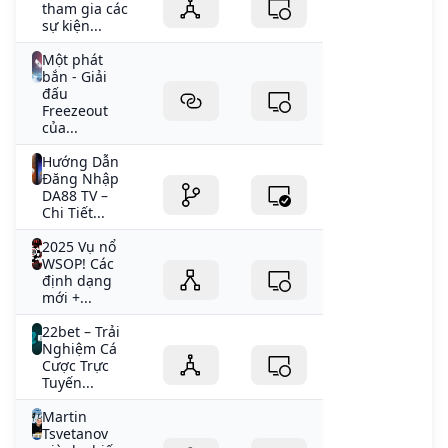
tham gia các
sự kiện...
Một phát
bắn - Giải
đấu
Freezeout
của...
Hướng Dẫn
Đăng Nhập
DA88 TV –
Chi Tiết...
2025 Vụ nổ
WSOP! Các
định dạng
mới +...
22bet – Trải
Nghiệm Cá
Cược Trực
Tuyến...
Martin
Tsvetanov