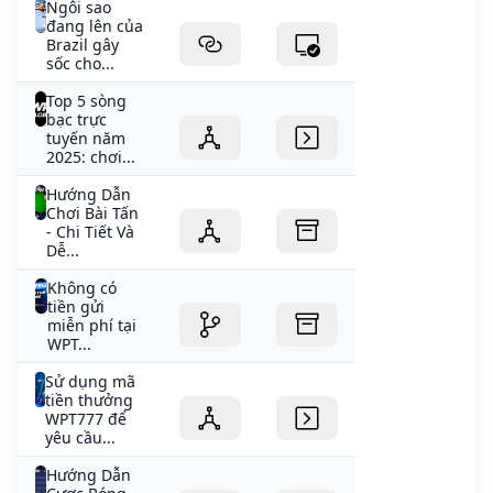
Ngôi sao
đang lên của
Brazil gây
sốc cho...
Top 5 sòng
bạc trực
tuyến năm
2025: chơi...
Hướng Dẫn
Chơi Bài Tấn
- Chi Tiết Và
Dễ...
Không có
tiền gửi
miễn phí tại
WPT...
Sử dụng mã
tiền thưởng
WPT777 để
yêu cầu...
Hướng Dẫn