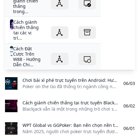
giành chiến
thắng
trong...
Cách giành
chiến thắng
tại các vị
trí...
Cách Đặt
Cược Trên
W88 - Hướng
Dẫn Chi...
Chơi bài xì phé trực tuyến trên Android: Hướng dẫn năm 2025 Bạn muốn chơi bài xì phé trực tuyến trên điện thoại hoặc máy tính bảng Android của bạn? Dưới đây là hướng dẫn năm 2025 cho các ứng dụng tính năng tốt nhất và cách WPT Global giúp poker di động dễ dàng và an toàn.
06/03
Poker on the Go đã thống trị ngành công nghiệp chơi game trực tuyến, và chưa bao giờ có nhiều người chơi thưởng thức poker trực tuyến trên thiết bị Android vào năm 2025. Miễn là bạn có điện thoại thông minh và một ứng dụng an toàn, bạn có thể chơi các trò chơi poker tiền thực từ bất cứ nơi nào-đó là một chiếc CAFÃ © hoặc giường của riêng bạn.
Cách giành chiến thắng tại trực tuyến Blackjack: Chiến lược cho năm 2025 Khám phá cách giành chiến thắng tại Blackjack trực tuyến vào năm 2025 với các chiến lược thiết yếu mẹo và một nền tảng đáng tin cậy. Tìm hiểu lý do tại sao WPT Global là lựa chọn hàng đầu cho Blackjack tiền thật.
06/02
Blackjack vẫn là một trong những trò chơi sòng bạc trực tuyến được ưa chuộng nhất năm 2025. Nó có lợi thế nhà thấp, và, với sự pha trộn giữa kỹ năng và may mắn, nó mang đến cho người chơi cơ hội đánh bại các đại lý với các quyết định tốt. Nhưng làm thế nào bạn có thể nghiêng tỷ lệ cược có lợi cho bạn? Bài viết này sẽ hướng dẫn bạn qua những gì bạn cần biết để giành chiến thắng, bao gồm lý do tại sao điều quan trọng là chơi tại một trang web có uy tín, chẳng hạn như WPT Global.
WPT Global vs GGPoker: Bạn nên chọn nền tảng poker nào vào năm 2025? So sánh WPT Global và GGPoker vào năm 2025: Khám phá sự khác biệt về tiền thưởng phần mềm dịch vụ giải đấu và nhiều hơn nữa để quyết định trang web poker nào là tốt nhất cho bạn.
06/01
Năm 2025, người chơi poker trực tuyến được tha hồ lựa chọn. Trong số những cái tên được nói đến nhiều nhất trong trò chơi làWPT toàn cầuVàGGPOKERHai nền tảng cung cấp trải nghiệm poker trực tuyến đẳng cấp thế giới. Nhưng cái nào phù hợp với bạn? Sự cố này so sánh các tính năng cốt lõi của họ, trải nghiệm người chơi và giá trị, giúp bạn đưa ra quyết định sáng suốt nhất.