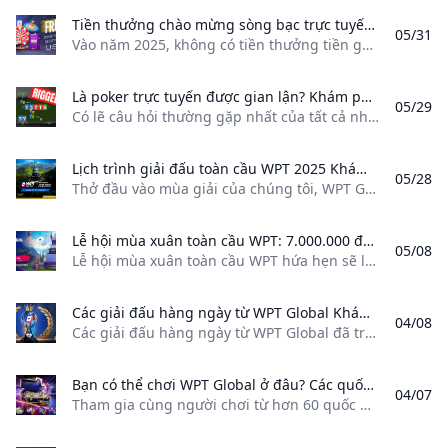
Tiền thưởng chào mừng sòng bạc trực tuyến không có tiền gửi 2025 Khám phá phần thưởng chào mừng sòng bạc trực tuyến hàng đầu mà không cần đặt cọc vào năm 2025. Khám phá các ưu đãi mới nhất của WPT Global và bắt đầu chơi ngay hôm nay.
05/31
Vào năm 2025, không có tiền thưởng tiền gửi vẫn là một trong những phương pháp tốt nhất mà sòng bạc trực tuyến sử dụng để thu hút người chơi mới. Đây là những ưu đãi không có rủi ro mà nhiều người chơi có thể tận dụng lợi thế hoàn hảo cho những người muốn học các sợi dây và không muốn tự mất tiền. Không có tiền thưởng chào mừng tiền gửi là gì?
Là poker trực tuyến được gian lận? Khám phá sự thật đằng sau câu hỏi: Poker trực tuyến có bị gian lận không? Tìm hiểu cách WPT toàn cầu đảm bảo sự công bằng an toàn và minh bạch vào năm 2025.
05/29
Có lẽ câu hỏi thường gặp nhất của tất cả những người chơi mới để chơi bài xì phé trực tuyến là:Â là poker trực tuyến được gian lận? ÂKhi có tiền thật bị đe dọa, việc tự hỏi liệu các trò chơi có công bằng không. Câu trả lời ngắn gọn?Các trang web poker trực tuyến hợp pháp không được gian lận. Nhưng bạn phải chọn đúng trang web.
Lịch trình giải đấu toàn cầu WPT 2025 Khám phá lịch trình giải đấu toàn cầu WPT mới nhất bao gồm WPT Slovakia WPT Prime Đài Loan và Lễ hội Mùa hè Montreal. Tìm hiểu làm thế nào để đủ điều kiện thông qua các vệ tinh trực tuyến.
05/28
Thở đầu vào mùa giải của chúng tôi, WPT Global đã công bố một lịch mạnh mẽ về các sự kiện trực tiếp và trực tuyến diễn ra từ cuối tháng 5 đến tháng 8 năm 2025. Cho dù bạn có phải là một chuyên gia toàn thời gian hay một chiến binh cuối tuần bình thường có rất nhiều cơ hội để chơi cho các chiến lợi phẩm lớn và thậm chí còn lớn hơn theo lịch trình này.
Lễ hội mùa xuân toàn cầu WPT: 7.000.000 đô la giải thưởng được đảm bảo Khám phá Lễ hội mùa xuân toàn cầu WPT với một giải thưởng được đảm bảo 7 triệu đô la 100% Rakeback và các giải đấu thú vị.
05/08
Lễ hội mùa xuân toàn cầu WPT hứa hẹn sẽ là một trong những sự kiện poker trực tuyến tuyệt vời nhất trong năm và cung cấp cho bạn cơ hội chiến đấu với cảm giác khi bạn chiến đấu để giành được một phần của một giải thưởng được đảm bảo đáng kinh ngạc trị giá 7 triệu đô la! Lễ hội diễn ra từ ngày 5 tháng 5 đến ngày 26 tháng 5, với các giải đấu cho người chơi thuộc mọi cấp độ kỹ năng.
Các giải đấu hàng ngày từ WPT Global Khám phá các giải đấu hàng ngày của WPT Global: Các sự kiện hàng ngày các giải thưởng được bảo đảm mua đa dạng và bảo mật mạnh mẽ trong môi trường du lịch poker thế giới đáng tin cậy.
04/08
Các giải đấu hàng ngày từ WPT Global đã trở thành một vật cố định cho người chơi đang tìm kiếm sự cạnh tranh chất lượng, ổn định trong lĩnh vực trực tuyến. Các trò chơi rủi ro cộng với tập trung vào các sự kiện gần hơn đáng kể đến hàng ngày, cho phép người chơi thường xuyên kiểm tra kỹ năng cửa hàng của họ để lấy tiền mặt và giải thưởng.
Bạn có thể chơi WPT Global ở đâu? Các quốc gia được hỗ trợ & nổi bật nền tảng Khám phá những quốc gia nào hỗ trợ WPT Global và tìm hiểu về các trò chơi poker và sòng bạc của mình. Khám phá lý do tại sao nó là một tên tuổi hàng đầu trong trò chơi trực tuyến với di sản 20 năm.
04/07
Tham gia cùng người chơi từ hơn 60 quốc gia trên thế giới, WPT Global đã xây dựng một trong những cái tên có uy tín nhất trong trò chơi trực tuyến. Điều này bao gồm: **Bắc Mỹ:**Canada, Hoa Kỳ **Châu Âu:**Vương quốc Anh, Đức, Pháp, Ý, Tây Ban Nha, Hà Lan, Bỉ, Thụy Sĩ, Áo, Ireland, Bồ Đào Nha, Thụy Điển, Na Uy, Đan Mạch, Phần Lan, Ba Lan, Cộng hòa Séc, Hungary, Romania, Bulgaria, Hy Lạp, Cyprus, Thổ Nhĩ Kỳ **Châu Á:**Nhật Bản, Hàn Quốc, Singapore, Hồng Kông, Đài Loan, Ấn Độ, Malaysia, Indonesia, Philippines, Thái Lan, Việt Nam **Châu Đại Dương:**Úc, New Zealand **Mỹ Latinh:**Brazil, Mexico, Argentina, Chile, Colombia, Costa Rica, Panama **Châu Phi & Trung Đông:**Nam Phi, Nigeria, Ai Cập, Các Tiểu vương quốc Ả Rập Thống nhất, Ả Rập Saudi, Israel WPT Global là tất cả về các tùy chọn chơi game ở cốt lõi của nó.