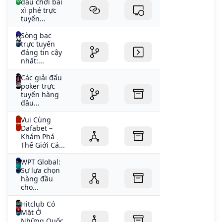
đầu chơi bài
xì phé trực
tuyến...
Sòng bạc
trực tuyến
đáng tin cậy
nhất:...
Các giải đấu
poker trực
tuyến hàng
đầu...
Vui Cùng
Dafabet –
Khám Phá
Thế Giới Cá...
WPT Global:
Sự lựa chọn
hàng đầu
cho...
Hitclub Có
Mặt Ở
Những Quốc