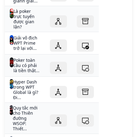
giành giải...
Là poker
trực tuyến
được gian
lận?
Giải vô địch
WPT Prime
trở lại với...
Poker toàn
cầu có phải
là tiền thật...
Hyper Dash
trong WPT
Global là gì?
Đi...
Quy tắc mới
cho Thiên
đường
WSOP:
Thiết...