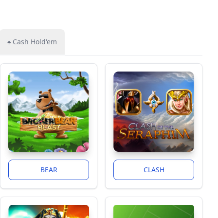
♠️
Cash Hold'em
BEAR
CLASH