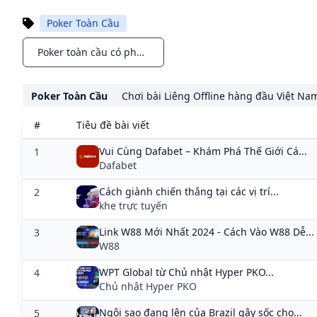
Poker Toàn Cầu
Poker toàn cầu có phải là tiền thật không?
Notifications
Poker Toàn Cầu
Chơi bài Liêng Offline hàng đầu Việt Na
#
Tiêu đề bài viết
Vui Cùng Dafabet – Khám Phá Thế Giới Cá...
1
Dafabet
Cách giành chiến thắng tại các vị trí...
2
khe trực tuyến
Link W88 Mới Nhất 2024 - Cách Vào W88 Dễ...
3
W88
WPT Global từ Chủ nhật Hyper PKO...
4
Chủ nhật Hyper PKO
Ngôi sao đang lên của Brazil gây sốc cho...
5