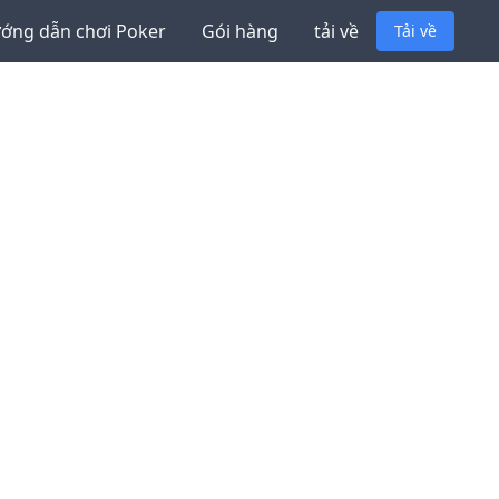
ớng dẫn chơi Poker
Gói hàng
tải về
Tải về