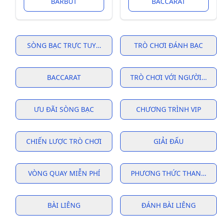
BARBUT
BACCARAT
SÒNG BẠC TRỰC TUYẾN
TRÒ CHƠI ĐÁNH BẠC
BACCARAT
TRÒ CHƠI VỚI NGƯỜI CHIA
ƯU ĐÃI SÒNG BẠC
CHƯƠNG TRÌNH VIP
CHIẾN LƯỢC TRÒ CHƠI
GIẢI ĐẤU
VÒNG QUAY MIỄN PHÍ
PHƯƠNG THỨC THANH T
BÀI LIÊNG
ĐÁNH BÀI LIÊNG