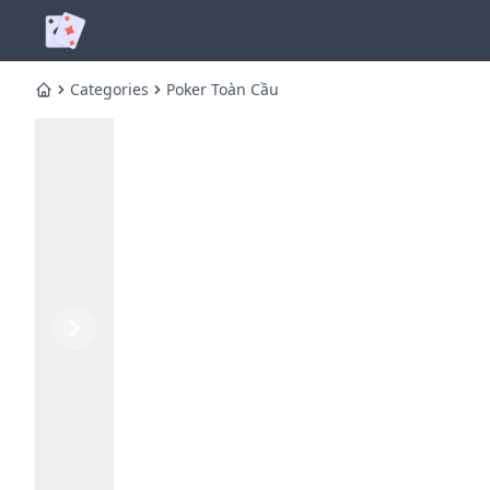
Categories
Poker Toàn Cầu
Home
Previous
Next