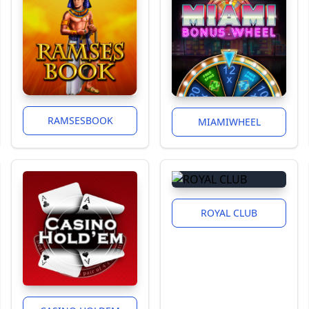
RAMSESBOOK
MIAMIWHEEL
ROYAL CLUB