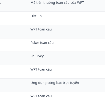
.
Mã tiền thưởng toàn cầu của WPT
Hitclub
WPT toàn cầu
Poker toàn cầu
Phil Ivey
WPT toàn cầu
Ứng dụng sòng bạc trực tuyến
WPT toàn cầu