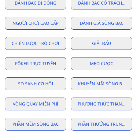
ĐÁNH BẠC DI ĐỘNG
ĐÁNH BẠC CÓ TRÁCH NHIỆ
NGƯỜI CHƠI CAO CẤP
ĐÁNH GIÁ SÒNG BẠC
CHIẾN LƯỢC TRÒ CHƠI
GIẢI ĐẤU
PÔKER TRỰC TUYẾN
MẸO CƯỢC
SO SÁNH CƠ HỘI
KHUYẾN MÃI SÒNG BẠC
VÒNG QUAY MIỄN PHÍ
PHƯƠNG THỨC THANH TOÁ
PHẦN MỀM SÒNG BẠC
PHẦN THƯỞNG TRUNG THÀ