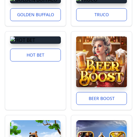
GOLDEN BUFFALO
TRUCO
HOT BET
BEER BOOST