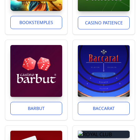
BOOKSTEMPLES
CASINO PATIENCE
BARBUT
BACCARAT