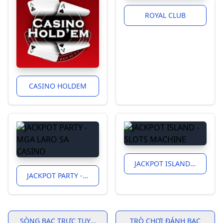
ROYAL CLUB
CASINO HOLDEM
JACKPOT ISLAND - SLOTS MACHINE
JACKPOT PARTY - MGA LARO SA CASINO
SÒNG BẠC TRỰC TUYẾN
TRÒ CHƠI ĐÁNH BẠC