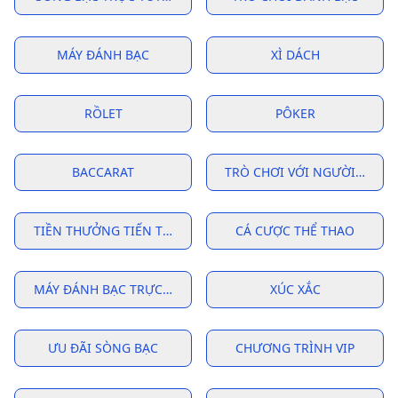
MÁY ĐÁNH BẠC
XÌ DÁCH
RỒLET
PÔKER
BACCARAT
TRÒ CHƠI VỚI NGƯỜI CHIA B
TIỀN THƯỞNG TIẾN TRIỂN
CÁ CƯỢC THỂ THAO
MÁY ĐÁNH BẠC TRỰC TUYẾN
XÚC XẮC
ƯU ĐÃI SÒNG BẠC
CHƯƠNG TRÌNH VIP