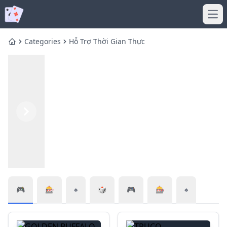
Ope
Categories
Hỗ Trợ Thời Gian Thực
Home
Previous
Next
🎮
🎰
♠️
🎲
🎮
🎰
♠️