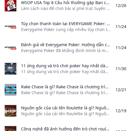
WSOP USA Top 8 Câu hỏi thường gặp Bạn có thể chơi bài xì phé trực tuyến tại Hoa Kỳ thông qua WSOP.com trang web này là hợp pháp ở Nevada New Jersey Michigan và Pennsylvania.
12/26
Làm cách nào để chơi bài xì phé trực tuyến trên WSOP? Bạn có thể chơi bài xì phé trực tuyến tại Hoa Kỳ thông qua trang web này là hợp pháp ở Nevada, New Jersey, Michigan và Pennsylvania. Có phải là hợp pháp ở Mỹ không? Có. Ở mỗi tiểu bang, nó có giấy phép thích hợp để vận hành poker trực tuyến tiền thật từ ban quản lý của tiểu bang và phải tuân theo các quy tắc và quy định nghiêm ngặt.
Tùy chọn thanh toán tại EVERYGAME Poker: Giao dịch nhanh chóng và dễ dàng Khám phá các tùy chọn thanh toán đa dạng có sẵn tại MỌI TRÒ CHƠI Poker để gửi và rút tiền liền mạch. MỌI TRÒ CHƠI Mã thưởng Poker WPT123
11/24
Everygame Poker cung cấp nhiều tùy chọn thanh toán toàn diện để tạo điều kiện cho người chơi gửi và rút tiền dễ dàng. Cho dù bạn thích phương thức ngân hàng truyền thống hay Ví điện tử và tiền điện tử hiện đại, Everygame đều có thể đáp ứng nhu cầu của bạn. Phương thức thanh toán có sẵn Tại EVERYGAME Poker, bạn có thể chọn từ một số phương thức thanh toán phổ biến để nạp tiền vào tài khoản của mình:
Đánh giá về Everygame Poker: Hướng dẫn chơi Poker trực tuyến của bạn Xem lại Everygame Poker các tính năng chương trình khuyến mãi và cách tối đa hóa số tiền thắng của bạn. Sử dụng mã thưởng WPT123
11/24
Everygame Poker đã khẳng định mình là một người chơi nổi bật trong thế giới poker trực tuyến kể từ khi thành lập vào năm 1996. Được biết đến với nền tảng thân thiện với người dùng và nhiều trò chơi khác nhau, Everygame mang đến cho người chơi trải nghiệm poker thú vị. Bài đánh giá này khám phá các tính năng, chương trình khuyến mãi và tùy chọn chơi trò chơi có sẵn tại Everygame Poker.
11 ứng dụng và trò chơi poker hay nhất dành cho Android Ứng dụng WPT Global Governor of Poker 3 và ứng dụng Poker khác đã xuất hiện từ lâu và vẫn là một trong những trò chơi bài phổ biến nhất thế giới. Hãy cùng xem các ứng dụng và trò chơi poker hay nhất dành cho Android!
11/30
11 ứng dụng và trò chơi poker hay nhất dành cho Android Poker đã xuất hiện từ lâu và vẫn là một trong những trò chơi bài phổ biến nhất thế giới. Hãy cùng xem các ứng dụng và trò chơi poker hay nhất dành cho Android! Poker là một trong những trò chơi bài phổ biến nhất trên thế giới. Có nhiều biến thể và dễ chơi; chỉ cần đặt cược một vài đô la và thử vận ​​​​may của bạn.
Rake Chase là gì? Rake Chase là chương trình khuyến mãi poker khuyến khích người chơi cào nhiều hơn và thưởng cho họ một cách hậu hĩnh vì điều đó.
12/21
Rake Chase là gì? Rake Chase là chương trình khuyến mãi poker nhằm khuyến khích người chơi cào nhiều hơn và thưởng cho họ một cách hậu hĩnh vì điều đó. Ngược lại với cuộc đua cào, bạn không cạnh tranh với những người chơi khác mà thay vào đó bạn theo đuổi các mục tiêu cá nhân của riêng mình. Để đạt được số điểm mục tiêu, bạn cần chơi một số ván bài poker hoặc giải đấu nhất định bằng tiền thật.
Nguồn gốc của cái tên Roulette là gì? Nguồn gốc của cái tên “roulette” là tiếng Pháp và nó có nghĩa là “bánh xe nhỏ”. Cái tên này bắt nguồn từ thực tế là trò chơi được chơi trên một bánh xe nhỏ quay xung quanh người chơi đặt cược vào vị trí quả bóng sẽ rơi xuống. Từ “roulette” lần đầu tiên được sử dụng trong bối cảnh hiện tại vào thế kỷ 18 mặc dù bản thân trò chơi này đã có từ rất lâu trước đó.
12/19
Nguồn gốc của cái tên Roulette là gì? Nguồn gốc của cái tên ârouletteâ là tiếng Pháp và nó có nghĩa là “bánh xe nhỏ”. Cái tên này bắt nguồn từ thực tế là trò chơi được chơi trên một bánh xe nhỏ quay xung quanh, người chơi đặt cược vào vị trí quả bóng sẽ rơi xuống. Từ ârouletteâ lần đầu tiên được sử dụng trong bối cảnh hiện tại của nó vào thế kỷ 18, mặc dù bản thân trò chơi này đã xuất hiện sớm hơn nhiều.
Công nghệ đã ảnh hưởng đến trò chơi roulette như thế nào? Một trong những tiến bộ công nghệ quan trọng nhất trong trò chơi roulette là sự ra đời của các bàn roulette điện tử. Các bàn này có màn hình kỹ thuật số mô phỏng chuyển động quay của bánh xe roulette và người chơi có thể đặt cược trên giao diện màn hình cảm ứng. Điều này cho phép chơi trò chơi nhanh hơn vì bánh xe có thể quay thường xuyên hơn so với bàn roulette truyền thống.