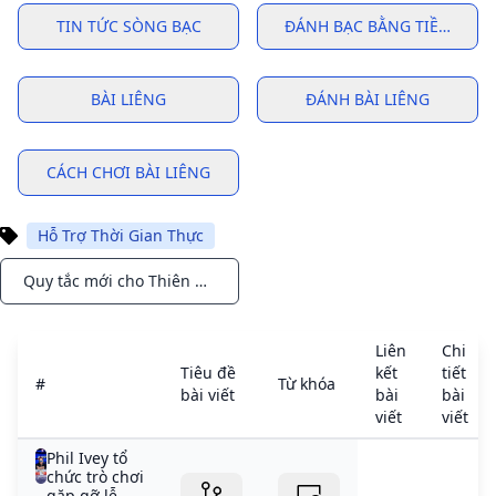
TIN TỨC SÒNG BẠC
ĐÁNH BẠC BẰNG TIỀN THẬT
BÀI LIÊNG
ĐÁNH BÀI LIÊNG
CÁCH CHƠI BÀI LIÊNG
Hỗ Trợ Thời Gian Thực
Quy tắc mới cho Thiên đường WSOP: Thiết bị điện tử và Hỗ trợ theo thời gian thực
Notifications
Liên
Chi
Tiêu đề
kết
tiết
#
Từ khóa
bài viết
bài
bài
viết
viết
Phil Ivey tổ
chức trò chơi
gặp gỡ lễ