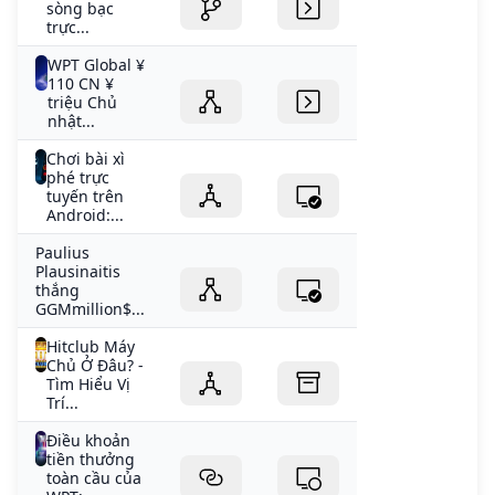
sòng bạc
trực...
WPT Global ¥
110 CN ¥
triệu Chủ
nhật...
Chơi bài xì
phé trực
tuyến trên
Android:...
Paulius
Plausinaitis
thắng
GGMmillion$...
Hitclub Máy
Chủ Ở Đâu? -
Tìm Hiểu Vị
Trí...
Điều khoản
tiền thưởng
toàn cầu của