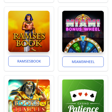
RAMSESBOOK
MIAMIWHEEL