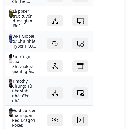
Chi Tiết...
Là poker
trực tuyến
được gian
lận?
WPT Global
từ Chủ nhật
Hyper PKO...
Sự trở lại
của
Shevliakov
giành giải...
Timothy
Chung: Từ
tiệc sinh
nhật đến
nhà...
Đủ điều kiện
tham quan
Red Dragon
Poker...