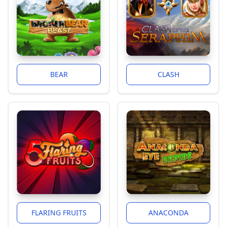
BEAR
CLASH
FLARING FRUITS
ANACONDA