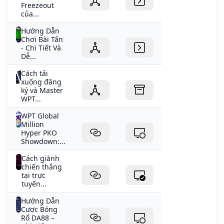
Freezeout
của...
Hướng Dẫn
Chơi Bài Tấn
- Chi Tiết Và
Dễ...
Cách tải
xuống đăng
ký và Master
WPT...
WPT Global
Million
Hyper PKO
Showdown:...
Cách giành
chiến thắng
tại trực
tuyến...
Hướng Dẫn
Cược Bóng
Rổ DA88 –