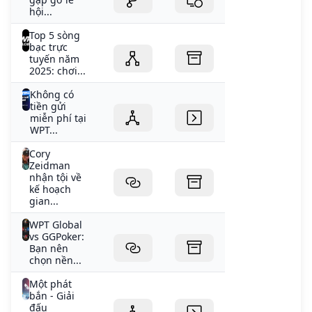
hội...
Top 5 sòng
bạc trực
tuyến năm
2025: chơi...
Không có
tiền gửi
miễn phí tại
WPT...
Cory
Zeidman
nhận tội về
kế hoạch
gian...
WPT Global
vs GGPoker:
Bạn nên
chọn nền...
Một phát
bắn - Giải
đấu