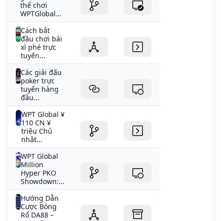
thể chơi
WPTGlobal...
Cách bắt
đầu chơi bài
xì phé trực
tuyến...
Các giải đấu
poker trực
tuyến hàng
đầu...
WPT Global ¥
110 CN ¥
triệu Chủ
nhật...
WPT Global
Million
Hyper PKO
Showdown:...
Hướng Dẫn
Cược Bóng
Rổ DA88 –