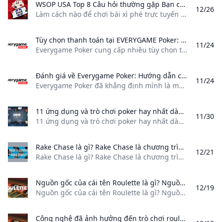
WSOP USA Top 8 Câu hỏi thường gặp Bạn có thể chơi bài xì phé trực tuyến tại Hoa Kỳ thông qua WSOP.com trang web này là hợp pháp ở Nevada New Jersey Michigan và Pennsylvania.
12/26
Làm cách nào để chơi bài xì phé trực tuyến trên WSOP? Bạn có thể chơi bài xì phé trực tuyến tại Hoa Kỳ thông qua trang web này là hợp pháp ở Nevada, New Jersey, Michigan và Pennsylvania. Có phải là hợp pháp ở Mỹ không? Có. Ở mỗi tiểu bang, nó có giấy phép thích hợp để vận hành poker trực tuyến tiền thật từ ban quản lý của tiểu bang và phải tuân theo các quy tắc và quy định nghiêm ngặt.
Tùy chọn thanh toán tại EVERYGAME Poker: Giao dịch nhanh chóng và dễ dàng Khám phá các tùy chọn thanh toán đa dạng có sẵn tại MỌI TRÒ CHƠI Poker để gửi và rút tiền liền mạch. MỌI TRÒ CHƠI Mã thưởng Poker WPT123
11/24
Everygame Poker cung cấp nhiều tùy chọn thanh toán toàn diện để tạo điều kiện cho người chơi gửi và rút tiền dễ dàng. Cho dù bạn thích phương thức ngân hàng truyền thống hay Ví điện tử và tiền điện tử hiện đại, Everygame đều có thể đáp ứng nhu cầu của bạn. Phương thức thanh toán có sẵn Tại EVERYGAME Poker, bạn có thể chọn từ một số phương thức thanh toán phổ biến để nạp tiền vào tài khoản của mình:
Đánh giá về Everygame Poker: Hướng dẫn chơi Poker trực tuyến của bạn Xem lại Everygame Poker các tính năng chương trình khuyến mãi và cách tối đa hóa số tiền thắng của bạn. Sử dụng mã thưởng WPT123
11/24
Everygame Poker đã khẳng định mình là một người chơi nổi bật trong thế giới poker trực tuyến kể từ khi thành lập vào năm 1996. Được biết đến với nền tảng thân thiện với người dùng và nhiều trò chơi khác nhau, Everygame mang đến cho người chơi trải nghiệm poker thú vị. Bài đánh giá này khám phá các tính năng, chương trình khuyến mãi và tùy chọn chơi trò chơi có sẵn tại Everygame Poker.
11 ứng dụng và trò chơi poker hay nhất dành cho Android Ứng dụng WPT Global Governor of Poker 3 và ứng dụng Poker khác đã xuất hiện từ lâu và vẫn là một trong những trò chơi bài phổ biến nhất thế giới. Hãy cùng xem các ứng dụng và trò chơi poker hay nhất dành cho Android!
11/30
11 ứng dụng và trò chơi poker hay nhất dành cho Android Poker đã xuất hiện từ lâu và vẫn là một trong những trò chơi bài phổ biến nhất thế giới. Hãy cùng xem các ứng dụng và trò chơi poker hay nhất dành cho Android! Poker là một trong những trò chơi bài phổ biến nhất trên thế giới. Có nhiều biến thể và dễ chơi; chỉ cần đặt cược một vài đô la và thử vận ​​​​may của bạn.
Rake Chase là gì? Rake Chase là chương trình khuyến mãi poker khuyến khích người chơi cào nhiều hơn và thưởng cho họ một cách hậu hĩnh vì điều đó.
12/21
Rake Chase là gì? Rake Chase là chương trình khuyến mãi poker nhằm khuyến khích người chơi cào nhiều hơn và thưởng cho họ một cách hậu hĩnh vì điều đó. Ngược lại với cuộc đua cào, bạn không cạnh tranh với những người chơi khác mà thay vào đó bạn theo đuổi các mục tiêu cá nhân của riêng mình. Để đạt được số điểm mục tiêu, bạn cần chơi một số ván bài poker hoặc giải đấu nhất định bằng tiền thật.
Nguồn gốc của cái tên Roulette là gì? Nguồn gốc của cái tên “roulette” là tiếng Pháp và nó có nghĩa là “bánh xe nhỏ”. Cái tên này bắt nguồn từ thực tế là trò chơi được chơi trên một bánh xe nhỏ quay xung quanh người chơi đặt cược vào vị trí quả bóng sẽ rơi xuống. Từ “roulette” lần đầu tiên được sử dụng trong bối cảnh hiện tại vào thế kỷ 18 mặc dù bản thân trò chơi này đã có từ rất lâu trước đó.
12/19
Nguồn gốc của cái tên Roulette là gì? Nguồn gốc của cái tên ârouletteâ là tiếng Pháp và nó có nghĩa là “bánh xe nhỏ”. Cái tên này bắt nguồn từ thực tế là trò chơi được chơi trên một bánh xe nhỏ quay xung quanh, người chơi đặt cược vào vị trí quả bóng sẽ rơi xuống. Từ ârouletteâ lần đầu tiên được sử dụng trong bối cảnh hiện tại của nó vào thế kỷ 18, mặc dù bản thân trò chơi này đã xuất hiện sớm hơn nhiều.
Công nghệ đã ảnh hưởng đến trò chơi roulette như thế nào? Một trong những tiến bộ công nghệ quan trọng nhất trong trò chơi roulette là sự ra đời của các bàn roulette điện tử. Các bàn này có màn hình kỹ thuật số mô phỏng chuyển động quay của bánh xe roulette và người chơi có thể đặt cược trên giao diện màn hình cảm ứng. Điều này cho phép chơi trò chơi nhanh hơn vì bánh xe có thể quay thường xuyên hơn so với bàn roulette truyền thống.