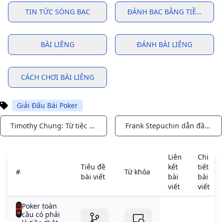
TIN TỨC SÒNG BẠC
ĐÁNH BẠC BẰNG TIỀN THẬT
BÀI LIÊNG
ĐÁNH BÀI LIÊNG
CÁCH CHƠI BÀI LIÊNG
Giải Đấu Bài Poker
Timothy Chung: Từ tiệc sinh nhật đến nhà vô địch WPT Prime UK
Frank Stepuchin dẫn đầu RRPO WPT Seminole 2024 sau ngày đầu tiên
Notifications
Notifications
Liên
Chi
Tiêu đề
kết
tiết
#
Từ khóa
bài viết
bài
bài
viết
viết
Poker toàn
cầu có phải