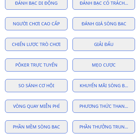
ĐÁNH BẠC DI ĐỘNG
ĐÁNH BẠC CÓ TRÁCH NHIỆ
NGƯỜI CHƠI CAO CẤP
ĐÁNH GIÁ SÒNG BẠC
CHIẾN LƯỢC TRÒ CHƠI
GIẢI ĐẤU
PÔKER TRỰC TUYẾN
MẸO CƯỢC
SO SÁNH CƠ HỘI
KHUYẾN MÃI SÒNG BẠC
VÒNG QUAY MIỄN PHÍ
PHƯƠNG THỨC THANH TOÁ
PHẦN MỀM SÒNG BẠC
PHẦN THƯỞNG TRUNG THÀ