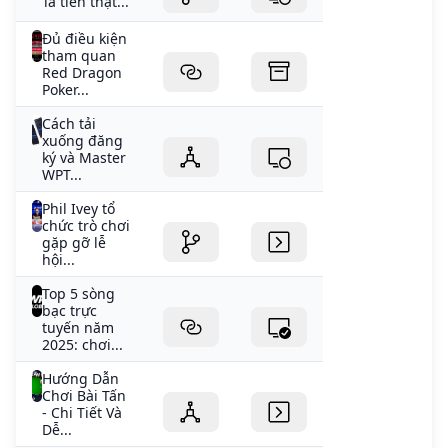
là tiền thật...
Đủ điều kiện
tham quan
Red Dragon
Poker...
Cách tải
xuống đăng
ký và Master
WPT...
Phil Ivey tổ
chức trò chơi
gặp gỡ lễ
hội...
Top 5 sòng
bạc trực
tuyến năm
2025: chơi...
Hướng Dẫn
Chơi Bài Tấn
- Chi Tiết Và
Dễ...