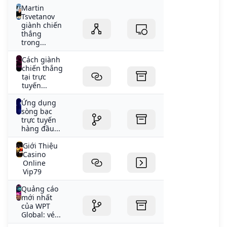
Martin
Tsvetanov
giành chiến
thắng
trong...
Cách giành
chiến thắng
tại trực
tuyến...
Ứng dụng
sòng bạc
trực tuyến
hàng đầu...
Giới Thiệu
Casino
Online
Vip79
Quảng cáo
mới nhất
của WPT
Global: vé...