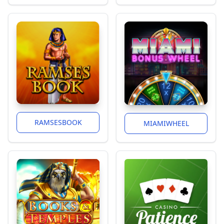
RAMSESBOOK
MIAMIWHEEL