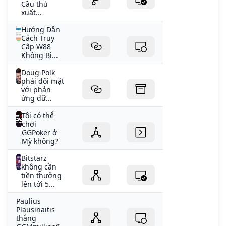
Cầu thủ
xuất...
Hướng Dẫn
Cách Truy
Cập W88
Không Bị...
Doug Polk
phải đối mặt
với phản
ứng dữ...
Tôi có thể
chơi
GGPoker ở
Mỹ không?
Bitstarz
không cần
tiền thưởng
lên tới 5...
Paulius
Plausinaitis
thắng