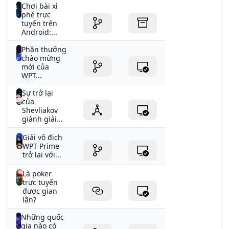
Chơi bài xì
phé trực
tuyến trên
Android:...
Phần thưởng
chào mừng
mới của
WPT...
Sự trở lại
của
Shevliakov
giành giải...
Giải vô địch
WPT Prime
trở lại với...
Là poker
trực tuyến
được gian
lận?
Những quốc
gia nào có