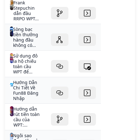
Frank
Stepuchin
dẫn đầu
RRPO WPT...
Sòng bạc
tiền thưởng
hàng đầu
không có...
Sử dụng đô
la hộ chiếu
toàn cầu
WPT để...
Hướng Dẫn
Chi Tiết Về
Fun88 Đăng
Nhập
Hướng dẫn
rút tiền toàn
cầu của
WPT:...
Ngôi sao