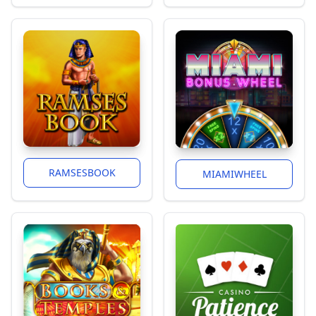
RAMSESBOOK
MIAMIWHEEL