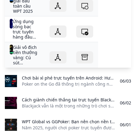
giải đấu
toàn cầu
WPT 2025
Ứng dụng
sòng bạc
trực tuyến
hàng đầu...
Giải vô địch
tiền thưởng
vàng: Cú
sút...
Chơi bài xì phé trực tuyến trên Android: Hướng dẫn năm 2025 Bạn muốn chơi bài xì phé trực tuyến trên điện thoại hoặc máy tính bảng Android của bạn? Dưới đây là hướng dẫn năm 2025 cho các ứng dụng tính năng tốt nhất và cách WPT Global giúp poker di động dễ dàng và an toàn.
06/03
Poker on the Go đã thống trị ngành công nghiệp chơi game trực tuyến, và chưa bao giờ có nhiều người chơi thưởng thức poker trực tuyến trên thiết bị Android vào năm 2025. Miễn là bạn có điện thoại thông minh và một ứng dụng an toàn, bạn có thể chơi các trò chơi poker tiền thực từ bất cứ nơi nào-đó là một chiếc CAFÃ © hoặc giường của riêng bạn.
Cách giành chiến thắng tại trực tuyến Blackjack: Chiến lược cho năm 2025 Khám phá cách giành chiến thắng tại Blackjack trực tuyến vào năm 2025 với các chiến lược thiết yếu mẹo và một nền tảng đáng tin cậy. Tìm hiểu lý do tại sao WPT Global là lựa chọn hàng đầu cho Blackjack tiền thật.
06/02
Blackjack vẫn là một trong những trò chơi sòng bạc trực tuyến được ưa chuộng nhất năm 2025. Nó có lợi thế nhà thấp, và, với sự pha trộn giữa kỹ năng và may mắn, nó mang đến cho người chơi cơ hội đánh bại các đại lý với các quyết định tốt. Nhưng làm thế nào bạn có thể nghiêng tỷ lệ cược có lợi cho bạn? Bài viết này sẽ hướng dẫn bạn qua những gì bạn cần biết để giành chiến thắng, bao gồm lý do tại sao điều quan trọng là chơi tại một trang web có uy tín, chẳng hạn như WPT Global.
WPT Global vs GGPoker: Bạn nên chọn nền tảng poker nào vào năm 2025? So sánh WPT Global và GGPoker vào năm 2025: Khám phá sự khác biệt về tiền thưởng phần mềm dịch vụ giải đấu và nhiều hơn nữa để quyết định trang web poker nào là tốt nhất cho bạn.
06/01
Năm 2025, người chơi poker trực tuyến được tha hồ lựa chọn. Trong số những cái tên được nói đến nhiều nhất trong trò chơi làWPT toàn cầuVàGGPOKERHai nền tảng cung cấp trải nghiệm poker trực tuyến đẳng cấp thế giới. Nhưng cái nào phù hợp với bạn? Sự cố này so sánh các tính năng cốt lõi của họ, trải nghiệm người chơi và giá trị, giúp bạn đưa ra quyết định sáng suốt nhất.