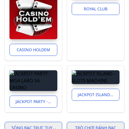
ROYAL CLUB
CASINO HOLDEM
JACKPOT ISLAND - SLOTS MACHINE
JACKPOT PARTY - MGA LARO SA CASINO
SÒNG BẠC TRỰC TUYẾN
TRÒ CHƠI ĐÁNH BẠC