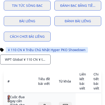
TIN TỨC SÒNG BẠC
ĐÁNH BẠC BẰNG TIỀN THẬT
BÀI LIÊNG
ĐÁNH BÀI LIÊNG
CÁCH CHƠI BÀI LIÊNG
¥ 110 CN ¥ Triệu Chủ Nhật Hyper PKO Showdown
WPT Global ¥ 110 CN ¥ triệu Chủ nhật Hyper PKO Showdown
Notifications
Liên
Chi
Tiêu đề
kết
tiết
#
Từ khóa
bài viết
bài
bài
viết
viết
Cuộc đua
gay cấn
dành cho