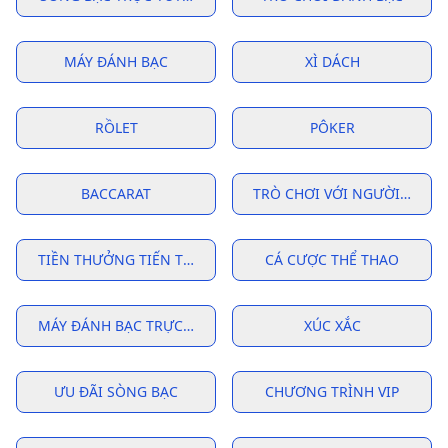
MÁY ĐÁNH BẠC
XÌ DÁCH
RỒLET
PÔKER
BACCARAT
TRÒ CHƠI VỚI NGƯỜI CHIA B
TIỀN THƯỞNG TIẾN TRIỂN
CÁ CƯỢC THỂ THAO
MÁY ĐÁNH BẠC TRỰC TUYẾN
XÚC XẮC
ƯU ĐÃI SÒNG BẠC
CHƯƠNG TRÌNH VIP