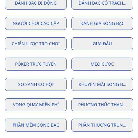
ĐÁNH BẠC DI ĐỘNG
ĐÁNH BẠC CÓ TRÁCH NHIỆ
NGƯỜI CHƠI CAO CẤP
ĐÁNH GIÁ SÒNG BẠC
CHIẾN LƯỢC TRÒ CHƠI
GIẢI ĐẤU
PÔKER TRỰC TUYẾN
MẸO CƯỢC
SO SÁNH CƠ HỘI
KHUYẾN MÃI SÒNG BẠC
VÒNG QUAY MIỄN PHÍ
PHƯƠNG THỨC THANH TOÁ
PHẦN MỀM SÒNG BẠC
PHẦN THƯỞNG TRUNG THÀ