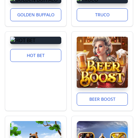
GOLDEN BUFFALO
TRUCO
HOT BET
BEER BOOST