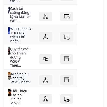
WPT...
Cách tải
xuống đăng
ký và Master
WPT...
WPT Global ¥
110 CN ¥
triệu Chủ
nhật...
Quy tắc mới
cho Thiên
đường
WSOP:
Thiết...
Ai có nhiều
vòng tay
WSOP nhất?
Giới Thiệu
Casino
Online
Vip79