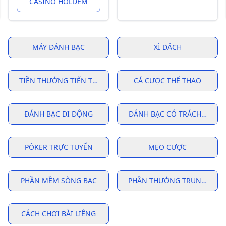
CASINO HOLDEM
MÁY ĐÁNH BẠC
XÌ DÁCH
 BÀI TRỰC TIẾP
TIỀN THƯỞNG TIẾN TRIỂN
CÁ CƯỢC THỂ THAO
ĐÁNH BẠC DI ĐỘNG
ĐÁNH BẠC CÓ TRÁCH NHIỆ
PÔKER TRỰC TUYẾN
MẸO CƯỢC
OÁN
PHẦN MỀM SÒNG BẠC
PHẦN THƯỞNG TRUNG THÀ
CÁCH CHƠI BÀI LIÊNG