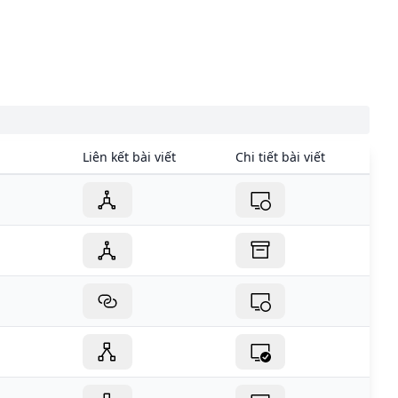
Liên kết bài viết
Chi tiết bài viết