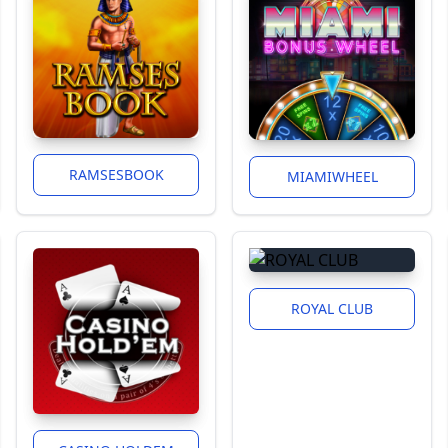
RAMSESBOOK
MIAMIWHEEL
ROYAL CLUB