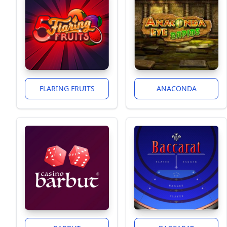
FLARING FRUITS
ANACONDA