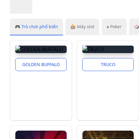
🎮
Trò chơi phổ biến
🎰
Máy slot
♠️
Poker

GOLDEN BUFFALO
TRUCO