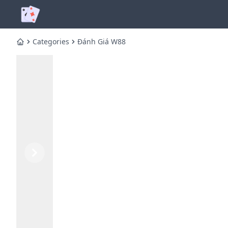
Categories
Đánh Giá W88
Home
Previous
Next